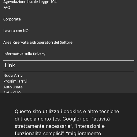
Agevolazione fiscale Legge 104
FAQ
Corporate
Lavora con NOI
Area Riservata agli operatori del Settore
Informativa sulla Privacy
Link
Nuovi Arrivi
Prossimi arrivi
Auto Usate
Auto KM0
Auto Nuove
Noleggio a lungo termine
Questo sito utilizza i cookies e altre tecniche
PRENOTA IL TUO INTERVENTO DI OFFICINA
di tracciamento (es. Google) per “attività
PRENOTA LA REVISIONE DELLA TUA AUTO
strettamente necessarie”, “interazioni e
funzionalità semplici”, “miglioramento
Consulente Online Usato: 0805608980