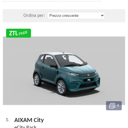
Ordina per:
4
AIXAM City
1.
eCity Pack