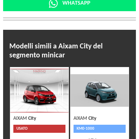
WHATSAPP
Modelli simili a Aixam City del
segmento minicar
AIXAM
City
AIXAM
City
USATO
KM0-1000