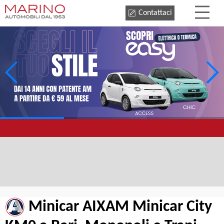
Contattaci
Minicar AIXAM Minicar City