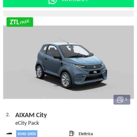
5
AIXAM City
2.
eCity Pack
KM0-1000
Elettrica