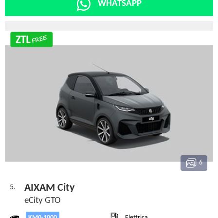
WHATSAPP
6
AIXAM City
5.
eCity GTO
KM0-1000
Elettrica