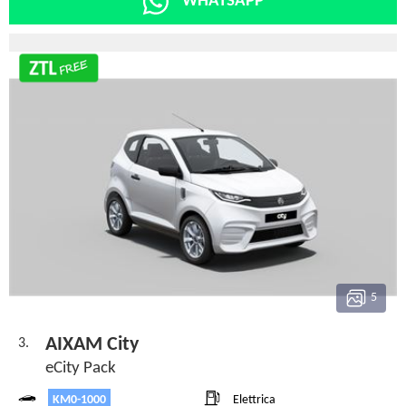
WHATSAPP
5
AIXAM City
3.
eCity Pack
KM0-1000
Elettrica