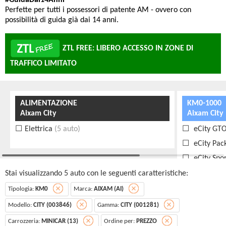
#GuidaDai14Anni
Perfette per tutti i possessori di patente AM - ovvero con
possibilità di guida già dai 14 anni.
ZTL FREE: LIBERO ACCESSO IN ZONE DI
TRAFFICO LIMITATO
ALIMENTAZIONE
KM0-1000
Aixam City
Aixam City
Elettrica
(5 auto)
eCity GT
eCity Pac
eCity Spo
Stai visualizzando 5 auto con le seguenti caratteristiche:
Tipologia:
KM0
Marca:
AIXAM (AI)
Modello:
CITY (003846)
Gamma:
CITY (001281)
Carrozzeria:
MINICAR (13)
Ordine per:
PREZZO