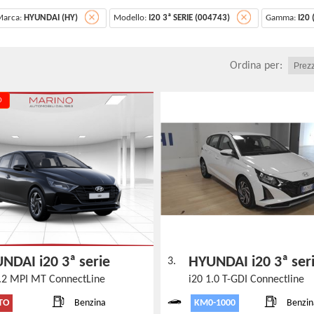
Marca:
HYUNDAI (HY)
Modello:
I20 3ª SERIE (004743)
Gamma:
I20
Ordina per:
O
NDAI i20 3ª serie
HYUNDAI i20 3ª se
3.
1.2 MPI MT ConnectLine
i20 1.0 T-GDI Connectline
TO
KM0-1000
Benzina
Benzin