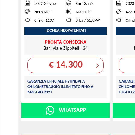
2022 Giugno
Km 13.774
2023
Nero Met
Manuale
AZZU
Cilind. 1197
84cv / 61,8kW
Cilin
IDONEA NEOPATENTATI
PRONTA CONSEGNA
Bari viale Zippitelli, 34
€ 14.300
GARANZIA UFFICIALE HYUNDAI A
GARANZI
CHILOMETRAGGIO ILLIMITATO FINO A
CHILOME
MAGGIO 2027
LUGLIO 2
WHATSAPP