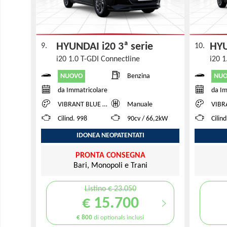
HYUNDAI i20 3ª serie
HYU
9.
10.
i20 1.0 T-GDI Connectline
i20 1
NUOVO
NU
Benzina
da Immatricolare
da Im
VIBRANT BLUE TWO TONE
Manuale
VIBRANT
Cilind. 998
90cv / 66,2kW
Cilin
IDONEA NEOPATENTATI
PRONTA CONSEGNA
Bari, Monopoli e Trani
Listino € 23.050
€ 15.700
€ 800
di optionals inclusi