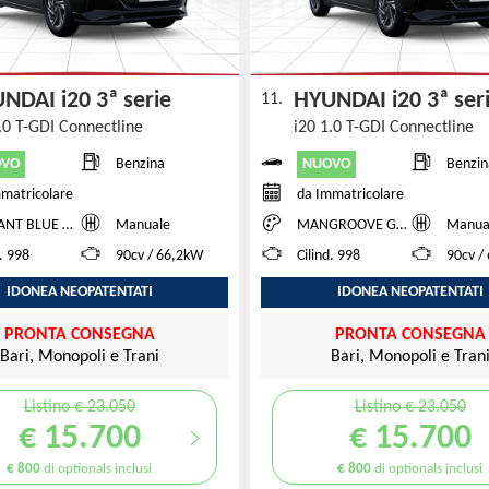
NDAI i20 3ª serie
HYUNDAI i20 3ª se
11.
.0 T-GDI Connectline
i20 1.0 T-GDI Connectline
OVO
NUOVO
Benzina
Benzin
matricolare
da Immatricolare
 BLUE TWO TONE
Manuale
MANGROOVE GREEN
Manua
d. 998
90cv / 66,2kW
Cilind. 998
90cv /
IDONEA NEOPATENTATI
IDONEA NEOPATENTATI
PRONTA CONSEGNA
PRONTA CONSEGNA
Bari, Monopoli e Trani
Bari, Monopoli e Tran
Listino € 23.050
Listino € 23.050
€ 15.700
€ 15.700
€ 800
di optionals inclusi
€ 800
di optionals inclusi