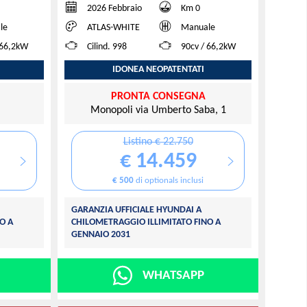
2026 Febbraio
Km 0
le
ATLAS-WHITE
Manuale
 66,2kW
Cilind. 998
90cv / 66,2kW
IDONEA NEOPATENTATI
PRONTA CONSEGNA
Monopoli via Umberto Saba, 1
Listino € 22.750
€ 14.459
€ 500
di optionals inclusi
GARANZIA UFFICIALE HYUNDAI A
O A
CHILOMETRAGGIO ILLIMITATO FINO A
GENNAIO 2031
WHATSAPP