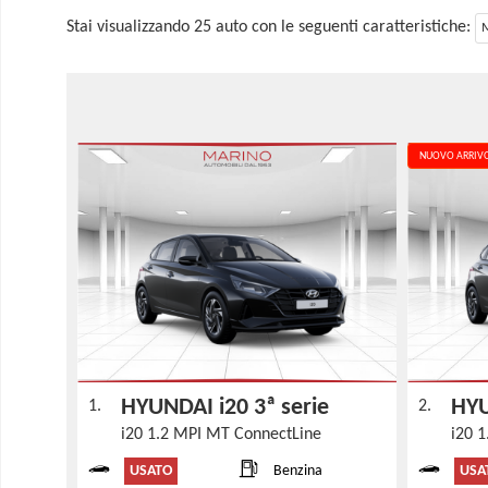
Stai visualizzando 25 auto con le seguenti caratteristiche:
NUOVO ARRIV
HYUNDAI i20 3ª serie
HYU
1.
2.
i20 1.2 MPI MT ConnectLine
i20 
USATO
USA
Benzina