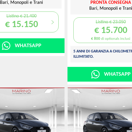
Bari, Monopoli e Trani
PRONTA CONSEGNA
Bari, Monopoli e Tran
Listino € 21.400
Listino € 23.050
€ 15.150
€ 15.700
€ 800
di optionals inclusi
WHATSAPP
5 ANNI DI GARANZIA A CHILOME
ILLIMITATO.
WHATSAPP