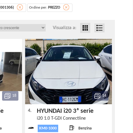
 (001306)
Ordine per:
PREZZO
Visualizza a:
18
14
rie
HYUNDAI i20 3ª serie
4.
i20 1.0 T-GDI Connectline
KM0-1000
a
Benzina