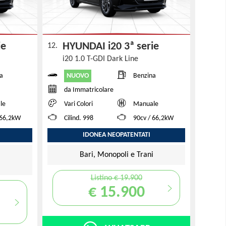
rie
HYUNDAI i20 3ª serie
12.
i20 1.0 T-GDI Dark Line
NUOVO
a
Benzina
da Immatricolare
le
Vari Colori
Manuale
 66,2kW
Cilind. 998
90cv / 66,2kW
IDONEA NEOPATENTATI
Bari, Monopoli e Trani
i
Listino € 19.900
€ 15.900