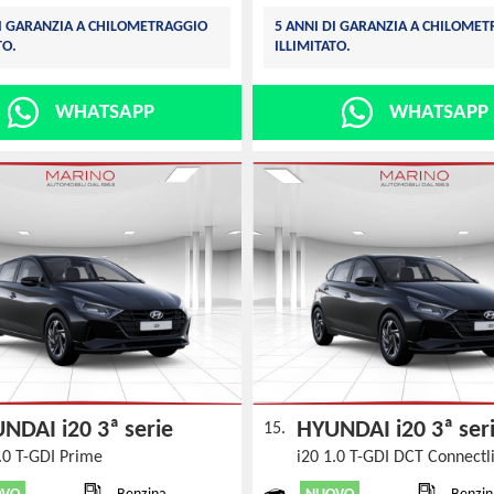
DI GARANZIA A CHILOMETRAGGIO
5 ANNI DI GARANZIA A CHILOME
TO.
ILLIMITATO.
WHATSAPP
WHATSAPP
NDAI i20 3ª serie
HYUNDAI i20 3ª se
15.
1.0 T-GDI Prime
i20 1.0 T-GDI DCT Connect