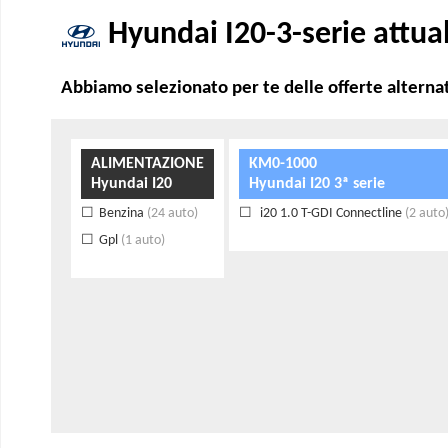
Hyundai I20-3-serie attua
Abbiamo selezionato per te delle offerte alternat
ALIMENTAZIONE
KM0-1000
Hyundai I20
Hyundai I20 3ª serie
Benzina
(24 auto)
i20 1.0 T-GDI Connectline
(2 auto
Gpl
(1 auto)