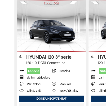
HYUNDAI i20 3ª serie
HYU
5.
6.
i20 1.0 T-GDI Connectline
i20 
NUOVO
NU
Benzina
da Immatricolare
da Im
Vari Colori
Manuale
Vari 
Cilind. 998
90cv / 66,2kW
Cilin
IDONEA NEOPATENTATI