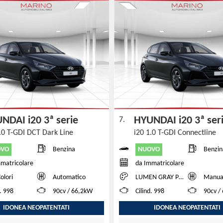
NDAI i20 3ª serie
HYUNDAI i20 3ª se
7.
1.0 T-GDI DCT Dark Line
i20 1.0 T-GDI Connectline
OVO
NUOVO
Benzina
Benzin
matricolare
da Immatricolare
Colori
Automatico
LUMEN GRAY PEARL + BLACK ROOF
Manua
d. 998
90cv / 66,2kW
Cilind. 998
90cv /
IDONEA NEOPATENTATI
IDONEA NEOPATENTATI