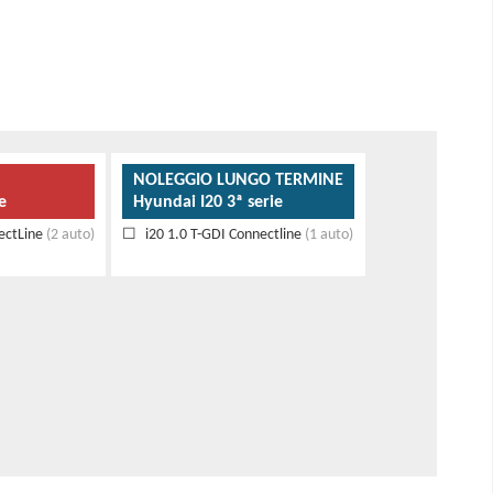
NOLEGGIO LUNGO TERMINE
e
Hyundai I20 3ª serie
ectLine
(2 auto)
i20 1.0 T-GDI Connectline
(1 auto)