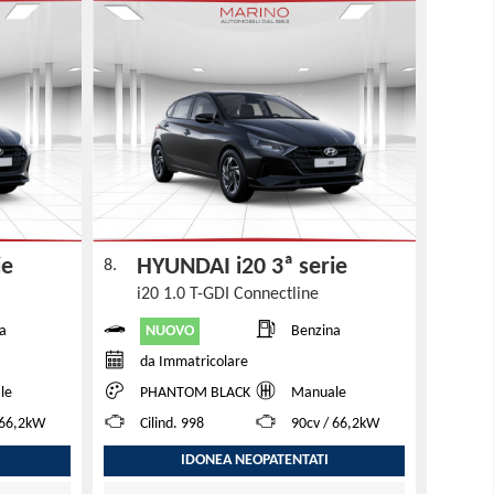
rie
HYUNDAI i20 3ª serie
8.
i20 1.0 T-GDI Connectline
NUOVO
a
Benzina
da Immatricolare
le
PHANTOM BLACK
Manuale
 66,2kW
Cilind. 998
90cv / 66,2kW
IDONEA NEOPATENTATI