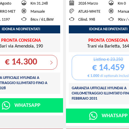
 Agosto
Km 31.248
2026 Marzo
Km 0
RRO MET
Manuale
ATLAS-WHITE
Manua
d. 1197
84cv / 61,8kW
Cilind. 998
90cv /
IDONEA NEOPATENTATI
IDONEA NEOPATENTATI
PRONTA CONSEGNA
PRONTA CONSEGNA
Bari via Amendola, 190
Trani via Barletta, 164
Listino € 23.250
€ 14.300
€ 14.459
€ 1.000
di optionals inclusi
A UFFICIALE HYUNDAI A
TRAGGIO ILLIMITATO FINO A
028
GARANZIA UFFICIALE HYUNDAI A
CHILOMETRAGGIO ILLIMITATO FIN
FEBBRAIO 2031
WHATSAPP
WHATSAPP