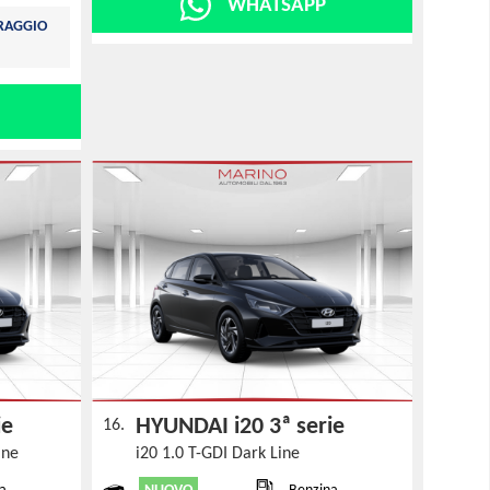
WHATSAPP
TRAGGIO
rie
HYUNDAI i20 3ª serie
16.
line
i20 1.0 T-GDI Dark Line