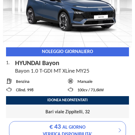
NOLEGGIO GIORNALIERO
HYUNDAI Bayon
1.
Bayon 1.0 T-GDI MT XLine MY25
Benzina
Manuale
Cilind. 998
100cv / 73,6kW
IDONEA NEOPATENTATI
Bari viale Zippitelli, 32
€ 43
AL GIORNO
VERIFICA DISPONIBILITA'