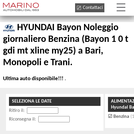
Contattaci
HYUNDAI Bayon Noleggio
giornaliero Benzina (Bayon 1 0 t
gdi mt xline my25) a Bari,
Monopoli e Trani.
Ultima auto disponibile!!!
.
SELEZIONA LE DATE
ALIMENTA
Hyundai B
Ritiro il:
Benzina
(
Riconsegna il: