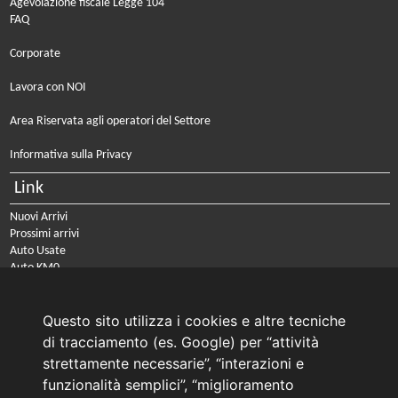
Agevolazione fiscale Legge 104
FAQ
Corporate
Lavora con NOI
Area Riservata agli operatori del Settore
Informativa sulla Privacy
Link
Nuovi Arrivi
Prossimi arrivi
Auto Usate
Auto KM0
Auto Nuove
Noleggio a lungo termine
Questo sito utilizza i cookies e altre tecniche
PRENOTA IL TUO INTERVENTO DI OFFICINA
di tracciamento (es. Google) per “attività
PRENOTA LA REVISIONE DELLA TUA AUTO
strettamente necessarie”, “interazioni e
funzionalità semplici”, “miglioramento
Consulente Online Usato: 0805608980