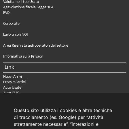
Valutiamo il tuo Usato
Agevolazione fiscale Legge 104
FAQ
Corporate
Lavora con NOI
Area Riservata agli operatori del Settore
Informativa sulla Privacy
Link
Nuovi Arrivi
Prossimi arrivi
Auto Usate
Auto KM0
Auto Nuove
Noleggio a lungo termine
Questo sito utilizza i cookies e altre tecniche
PRENOTA IL TUO INTERVENTO DI OFFICINA
di tracciamento (es. Google) per “attività
PRENOTA LA REVISIONE DELLA TUA AUTO
strettamente necessarie”, “interazioni e