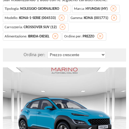
Stai visualizzando 1 auto con le seguenti caratteristiche:
Tipologia:
NOLEGGIO GIORNALIERO
Marca:
HYUNDAI (HY)
Modello:
KONA-1-SERIE (004533)
Gamma:
KONA (001771)
Carrozzeria:
CROSSOVER SUV (12)
Alimentazione:
IBRIDA-DIESEL
Ordine per:
PREZZO
Ordina per: