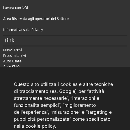
Lavora con NOI
Area Riservata agli operatori del Settore
Informativa sulla Privacy
Link
Nuovi Arrivi
Prossimi arrivi
Auto Usate
Auto KM0
Auto Nuove
Noleggio a lungo termine
Questo sito utilizza i cookies e altre tecniche
PRENOTA IL TUO INTERVENTO DI OFFICINA
di tracciamento (es. Google) per “attività
PRENOTA LA REVISIONE DELLA TUA AUTO
strettamente necessarie”, “interazioni e
funzionalità semplici”, “miglioramento
Consulente Online Usato: 0805608980
dell'esperienza”, “misurazione” e “targeting e
Consulente Online Hyundai: 0805608985
pubblicità personalizzata” come specificato
nella
cookie policy
.