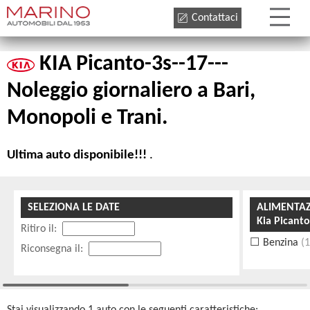
Contattaci
KIA Picanto-3s--17---
Noleggio giornaliero a Bari,
Monopoli e Trani.
Ultima auto disponibile!!!
.
SELEZIONA LE DATE
ALIMENTA
Kia Picant
Ritiro il:
Benzina
(
Riconsegna il: