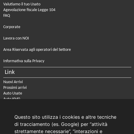
Valutiamo il tuo Usato
Agevolazione fiscale Legge 104
FAQ
Corporate
Lavora con NOI
Area Riservata agli operatori del Settore
Informativa sulla Privacy
Link
Nuovi Arrivi
Prossimi arrivi
Auto Usate
Auto KM0
Auto Nuove
Noleggio a lungo termine
Questo sito utilizza i cookies e altre tecniche
PRENOTA IL TUO INTERVENTO DI OFFICINA
di tracciamento (es. Google) per “attività
PRENOTA LA REVISIONE DELLA TUA AUTO
strettamente necessarie”, “interazioni e