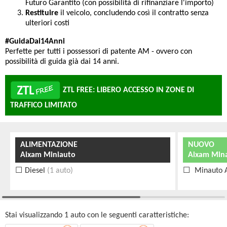
Futuro Garantito (con possibilità di rifinanziare l'importo)
Restituire
il veicolo, concludendo così il contratto senza
ulteriori costi
#GuidaDai14Anni
Perfette per tutti i possessori di patente AM - ovvero con
possibilità di guida già dai 14 anni.
ZTL FREE: LIBERO ACCESSO IN ZONE DI
TRAFFICO LIMITATO
ALIMENTAZIONE
NUOVO
Aixam Miniauto
Aixam Min
Diesel
(1 auto)
Minauto 
Stai visualizzando 1 auto con le seguenti caratteristiche: