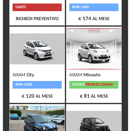
USATO
KM0-1000
€ 174
RICHIEDI PREVENTIVO
AL MESE
AIXAM
City
AIXAM
Minauto
KM0-1000
NUOVO
PRONTA CONSEGNA
€ 120
€ 81
AL MESE
AL MESE