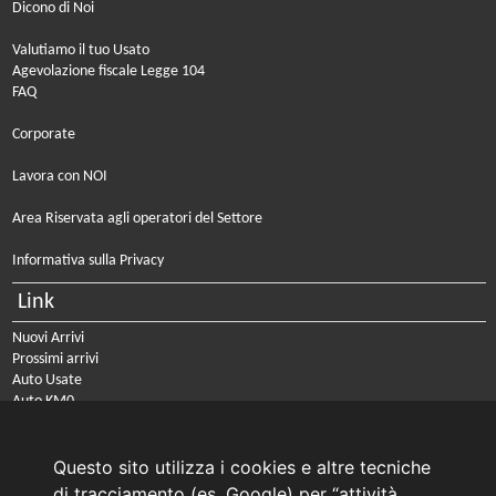
Dicono di Noi
Valutiamo il tuo Usato
Agevolazione fiscale Legge 104
FAQ
Corporate
Lavora con NOI
Area Riservata agli operatori del Settore
Informativa sulla Privacy
Link
Nuovi Arrivi
Prossimi arrivi
Auto Usate
Auto KM0
Auto Nuove
Noleggio a lungo termine
Questo sito utilizza i cookies e altre tecniche
PRENOTA IL TUO INTERVENTO DI OFFICINA
di tracciamento (es. Google) per “attività