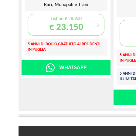
Bari, Monopoli e Trani
Listino € 28.900
€ 23.150
5 ANNI DI BOLLO GRATUITO AI RESIDENTI
IN PUGLIA
5 ANNI D
IN PUGLI
WHATSAPP
5 ANNI 
ILLIMITA