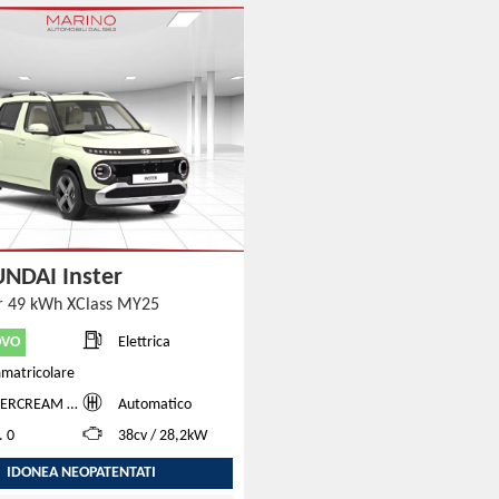
NDAI Inster
er 49 kWh XClass MY25
OVO
Elettrica
matricolare
EAM YELLOW PEARL
Automatico
. 0
38cv / 28,2kW
IDONEA NEOPATENTATI