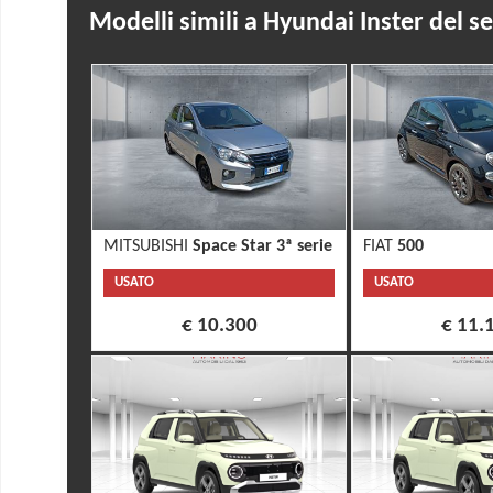
Modelli simili a Hyundai Inster del s
MITSUBISHI
Space Star 3ª serie
FIAT
500
USATO
USATO
€ 10.300
€ 11.