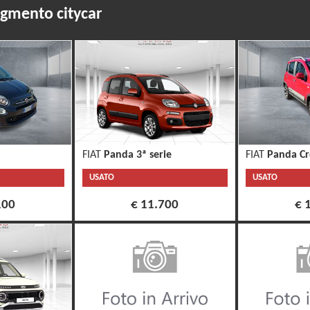
egmento citycar
FIAT
Panda 3ª serie
FIAT
Panda Cr
USATO
USATO
100
€ 11.700
€ 