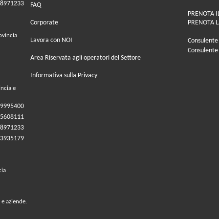
08971233
FAQ
PRENOTA I
Corporate
PRENOTA L
ovincia
Lavora con NOI
Consulente
Consulente
Area Riservata agli operatori del Settore
Informativa sulla Privacy
incia e
09995400
05608111
08971233
83935179
cia
 e aziende.