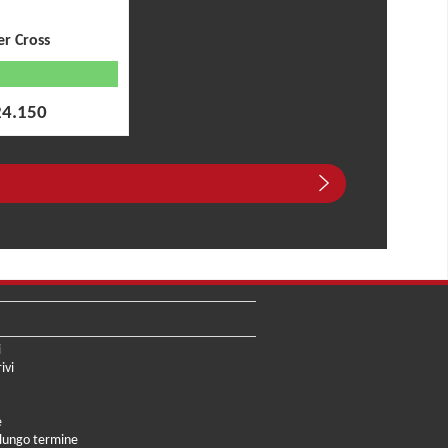
er Cross
24.150
i
ivi
e
 lungo termine