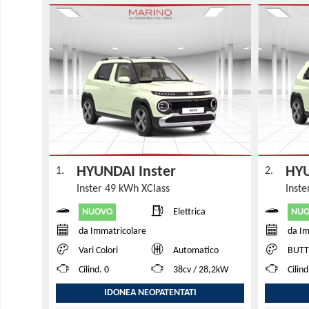
HYUNDAI Inster
HYU
1.
2.
Inster 49 kWh XClass
Inst
NUOVO
NU
Elettrica
da Immatricolare
da Im
Vari Colori
Automatico
BUTTERCR
Cilind. 0
38cv / 28,2kW
Cilind
IDONEA NEOPATENTATI