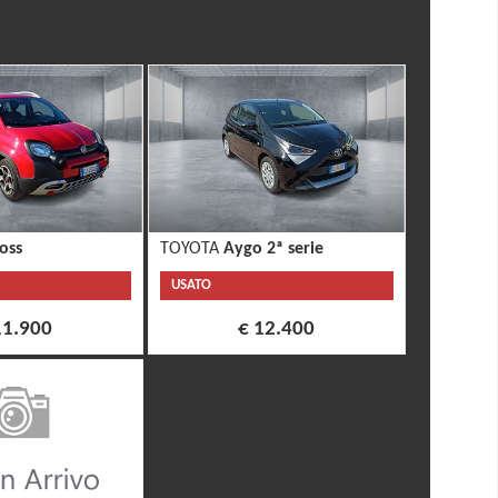
oss
TOYOTA
Aygo 2ª serie
USATO
11.900
€ 12.400