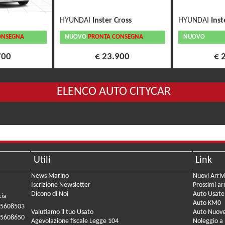
HYUNDAI
Inster Cross
HYUNDAI
Inst
ONSEGNA
NUOVO
PRONTA CONSEGNA
NUOVO
700
€ 23.900
€ 
ELENCO AUTO CITYCAR
Utili
Link
News Marino
Nuovi Arriv
Iscrizione Newsletter
Prossimi arr
Dicono di Noi
Auto Usate
cia
Auto KM0
05608503
Valutiamo il tuo Usato
Auto Nuov
05608650
Agevolazione fiscale Legge 104
Noleggio a