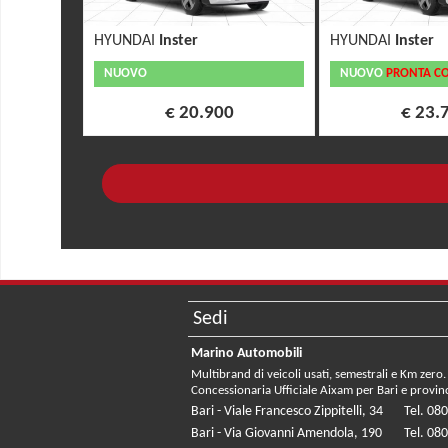
HYUNDAI
Inster
HYUNDAI
Inster
NUOVO
NUOVO
PRONTA C
€ 20.900
€ 23.
Sedi
Marino Automobili
Multibrand di veicoli usati, semestrali e Km zero.
Concessionaria Ufficiale Aixam per Bari e provin
Bari - Viale Francesco Zippitelli, 34
Tel. 08
Bari - Via Giovanni Amendola, 190
Tel. 08