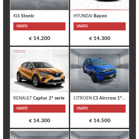
KIA
Stonic
HYUNDAI
Bayon
USATO
USATO
€ 14.200
€ 14.300
RENAULT
Captur 2ª serie
CITROEN
C3 Aircross 1ª s.
USATO
USATO
€ 14.300
€ 14.500