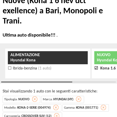
Nuove (Kona 1 6 hev dct
exellence) a Bari, Monopoli e
Trani.
Ultima auto disponibile!!!
.
ALIMENTAZIONE
NUOVO
Hyundai Kona
Hyundai Ko
Ibrida-benzina
(1 auto)
Kona 1.6 
Stai visualizzando 1 auto con le seguenti caratteristiche:
Tipologia:
NUOVO
Marca:
HYUNDAI (HY)
Modello:
KONA-2-SERIE (004974)
Gamma:
KONA (001771)
Carrozzeria:
CROSSOVER SUV (12)