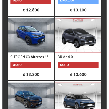
USATO
KM0-1000
€ 12.800
€ 13.100
CITROEN
C3 Aircross 1ª s.
DR
dr 4.0
USATO
USATO
€ 13.300
€ 13.600