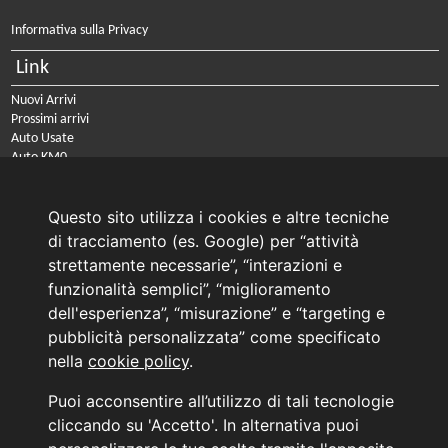
Informativa sulla Privacy
Link
Nuovi Arrivi
Prossimi arrivi
Auto Usate
Auto KM0
Auto Nuove
Noleggio a lungo termine
Questo sito utilizza i cookies e altre tecniche
PRENOTA IL TUO INTERVENTO DI OFFICINA
di tracciamento (es. Google) per “attività
PRENOTA LA REVISIONE DELLA TUA AUTO
strettamente necessarie”, “interazioni e
funzionalità semplici”, “miglioramento
Consulente Online Usato: 0805608980
dell'esperienza”, “misurazione” e “targeting e
Consulente Online Hyundai: 0805608985
pubblicità personalizzata” come specificato
nella
cookie policy
.
AUTO PLANET BARI SRL | BARI, via Zippitelli 32-34 - CAP 70132 | P.I. 05126720720
Puoi acconsentire all’utilizzo di tali tecnologie
Copyright © 2011-2026 - Tutti i diritti sono riservati.
cliccando su 'Accetto'. In alternativa puoi
Generata in 0,102 secondi | 216.73.217.167