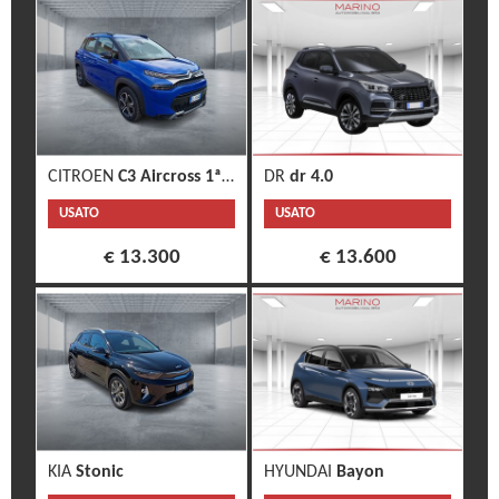
CITROEN
C3 Aircross 1ª s.
DR
dr 4.0
USATO
USATO
€ 13.300
€ 13.600
KIA
Stonic
HYUNDAI
Bayon