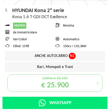
HYUNDAI Kona 2ª serie
1.
Kona 1.6 T-GDI DCT Exellence
NUOVO
Benzina
da Immatricolare
Vari Colori
Automatico
Cilind. 1598
150cv / 110,3kW
ANCHE AUTOCARRO
N1
Bari, Monopoli e Trani
Listino € 33.150
€ 25.900
WHATSAPP