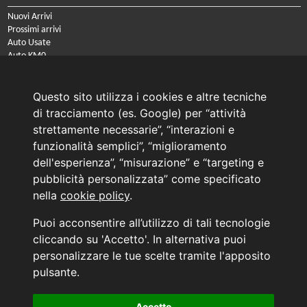
Nuovi Arrivi
Prossimi arrivi
Auto Usate
Auto KM0
Auto Nuove
Noleggio a lungo termine
Questo sito utilizza i cookies e altre tecniche
PRENOTA IL TUO INTERVENTO DI OFFICINA
di tracciamento (es. Google) per “attività
PRENOTA LA REVISIONE DELLA TUA AUTO
strettamente necessarie”, “interazioni e
funzionalità semplici”, “miglioramento
Consulente Online Usato: 0805608980
dell'esperienza”, “misurazione” e “targeting e
Consulente Online Hyundai: 0805608985
pubblicità personalizzata” come specificato
nella
cookie policy
.
AUTO PLANET BARI SRL | BARI, via Zippitelli 32-34 - CAP 70132 | P.I. 05126720720
Puoi acconsentire all’utilizzo di tali tecnologie
Copyright © 2011-2026 - Tutti i diritti sono riservati.
cliccando su 'Accetto'. In alternativa puoi
Generata in 0,08 secondi | 216.73.216.7
personalizzare le tue scelte tramite l'apposito
INFORMATIVA AI SENSI DELL'ART. 79 DEL REG. IVASS n° 40/2018
pulsante.
Accetto