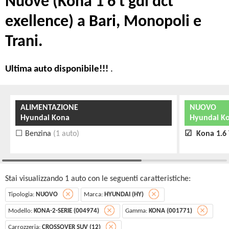
Nuove (Kona 1 6 t gdi dct
exellence) a Bari, Monopoli e
Trani.
Ultima auto disponibile!!!
.
ALIMENTAZIONE
NUOVO
Hyundai Kona
Hyundai Ko
Benzina
(1 auto)
Kona 1.6 
Stai visualizzando 1 auto con le seguenti caratteristiche:
Tipologia:
NUOVO
Marca:
HYUNDAI (HY)
Modello:
KONA-2-SERIE (004974)
Gamma:
KONA (001771)
Carrozzeria:
CROSSOVER SUV (12)