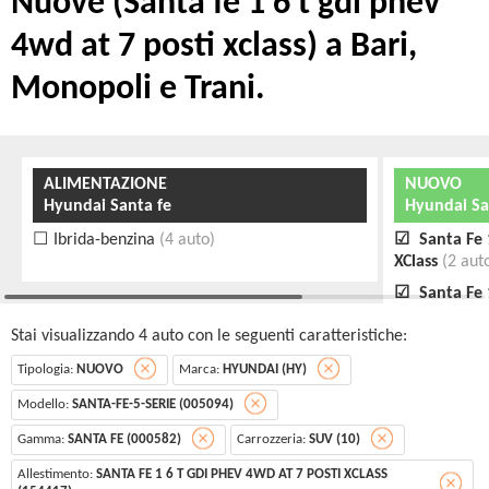
Nuove (Santa fe 1 6 t gdi phev
4wd at 7 posti xclass) a Bari,
Monopoli e Trani.
ALIMENTAZIONE
NUOVO
Hyundai Santa fe
Hyundai Sa
Ibrida-benzina
(4 auto)
Santa Fe 
XClass
(2 aut
Santa Fe 
XClass MY25
Stai visualizzando 4 auto con le seguenti caratteristiche:
Tipologia:
NUOVO
Marca:
HYUNDAI (HY)
Modello:
SANTA-FE-5-SERIE (005094)
Gamma:
SANTA FE (000582)
Carrozzeria:
SUV (10)
Allestimento:
SANTA FE 1 6 T GDI PHEV 4WD AT 7 POSTI XCLASS