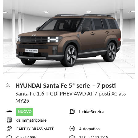
HYUNDAI Santa Fe 5ª serie - 7 posti
3.
Santa Fe 1.6 T-GDi PHEV 4WD AT 7 posti XClass
MY25
NUOVO
Ibrida-Benzina
da Immatricolare
EARTHY BRASS MATT
Automatico
Cilind. 1598
253cv / 117,7kW