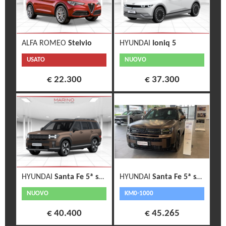
ALFA ROMEO
Stelvio
HYUNDAI
Ioniq 5
USATO
NUOVO
€ 22.300
€ 37.300
HYUNDAI
Santa Fe 5ª serie
HYUNDAI
Santa Fe 5ª serie
NUOVO
KM0-1000
€ 40.400
€ 45.265