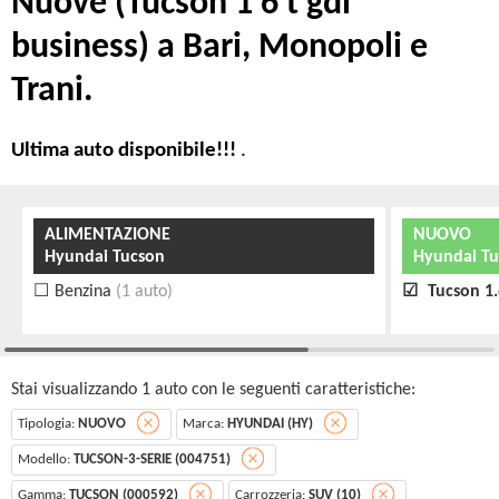
Nuove (Tucson 1 6 t gdi
business) a Bari, Monopoli e
Trani.
Ultima auto disponibile!!!
.
ALIMENTAZIONE
NUOVO
Hyundai Tucson
Hyundai Tu
Benzina
(1 auto)
Tucson 1.
Stai visualizzando 1 auto con le seguenti caratteristiche:
Tipologia:
NUOVO
Marca:
HYUNDAI (HY)
Modello:
TUCSON-3-SERIE (004751)
Gamma:
TUCSON (000592)
Carrozzeria:
SUV (10)