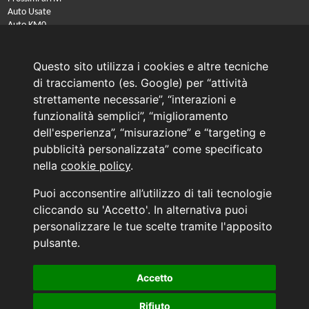
Auto Usate
Auto KM0
Auto Nuove
Noleggio a lungo termine
Questo sito utilizza i cookies e altre tecniche
PRENOTA IL TUO INTERVENTO DI OFFICINA
di tracciamento (es. Google) per “attività
PRENOTA LA REVISIONE DELLA TUA AUTO
strettamente necessarie”, “interazioni e
funzionalità semplici”, “miglioramento
Consulente Online Usato: 0805608980
dell'esperienza”, “misurazione” e “targeting e
Consulente Online Hyundai: 0805608985
pubblicità personalizzata” come specificato
nella
cookie policy
.
AUTO PLANET BARI SRL | BARI, via Zippitelli 32-34 - CAP 70132 | P.I. 05126720720
Puoi acconsentire all’utilizzo di tali tecnologie
Copyright © 2011-2026 - Tutti i diritti sono riservati.
cliccando su 'Accetto'. In alternativa puoi
Generata in 0,09 secondi | 216.73.216.217
personalizzare le tue scelte tramite l'apposito
INFORMATIVA AI SENSI DELL'ART. 79 DEL REG. IVASS n° 40/2018
pulsante.
Accetto
Aggiorna le tue preferenze di consenso alle tecnologie di tracciamento.
Rifiuto