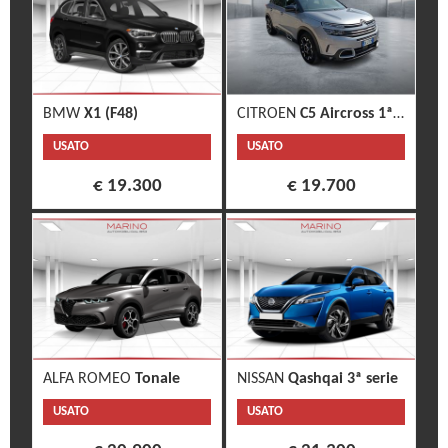
BMW
X1 (F48)
CITROEN
C5 Aircross 1ª s.
USATO
USATO
€ 19.300
€ 19.700
ALFA ROMEO
Tonale
NISSAN
Qashqai 3ª serie
USATO
USATO