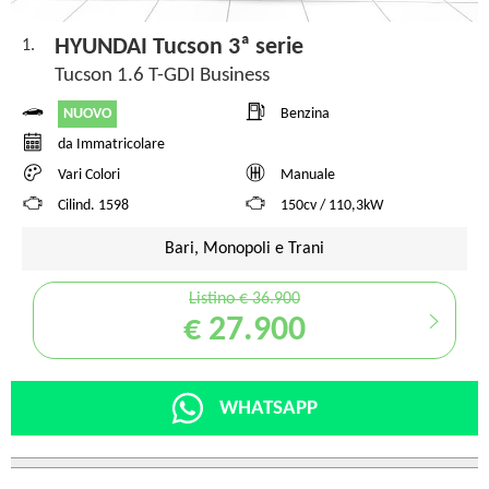
HYUNDAI Tucson 3ª serie
1.
Tucson 1.6 T-GDI Business
NUOVO
Benzina
da Immatricolare
Vari Colori
Manuale
Cilind. 1598
150cv / 110,3kW
Bari, Monopoli e Trani
Listino € 36.900
€ 27.900
WHATSAPP