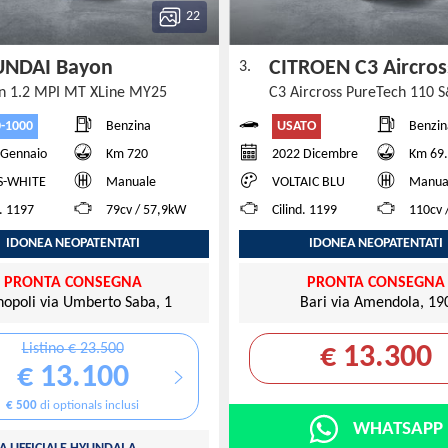
22
UNDAI Bayon
CITROEN C3 Aircros
3.
n 1.2 MPI MT XLine MY25
C3 Aircross PureTech 110 
-1000
USATO
Benzina
Benzin
 Gennaio
Km 720
2022 Dicembre
Km 69
S-WHITE
Manuale
VOLTAIC BLU
Manua
d. 1197
79cv / 57,9kW
Cilind. 1199
110cv 
IDONEA NEOPATENTATI
IDONEA NEOPATENTATI
PRONTA CONSEGNA
PRONTA CONSEGNA
opoli via Umberto Saba, 1
Bari via Amendola, 19
Listino € 23.500
€ 13.300
€ 13.100
€ 500
di optionals inclusi
WHATSAPP