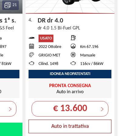
21
s 1ª s.
DR dr 4.0
4.
S&S Feel
dr 4.0 1.5 Bi-Fuel GPL
USATO
a
.897
2022 Ottobre
Km 67.196
le
GRIGIO MET
Manuale
/ 81kW
Cilind. 1498
116cv / 86kW
IDONEA NEOPATENTATI
PRONTA CONSEGNA
0
Auto in arrivo
€ 13.600
Auto in trattativa