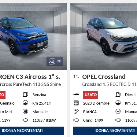
20
ROEN C3 Aircross 1ª s.
OPEL Crossland
11.
ircross PureTech 110 S&S Shine
TO
USATO
Benzina
Diesel
 Gennaio
Km 25.414
2023 Dicembre
Km 51
rro Met
Manuale
BIANCA
Manua
d. 1199
110cv / 81kW
Cilind. 1499
110cv 
IDONEA NEOPATENTATI
IDONEA NEOPATENTATI