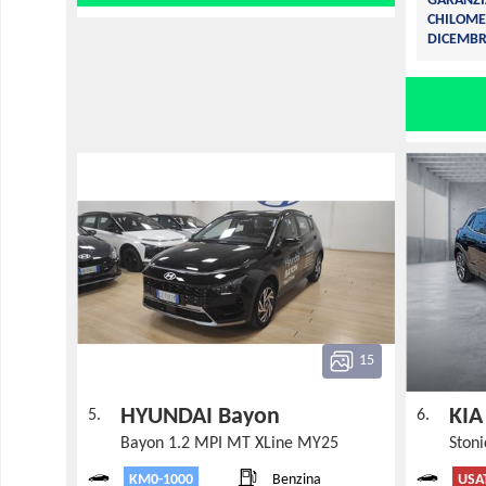
GARANZI
CHILOME
DICEMBR
15
HYUNDAI Bayon
KIA
5.
6.
Bayon 1.2 MPI MT XLine MY25
KM0-1000
USA
Benzina