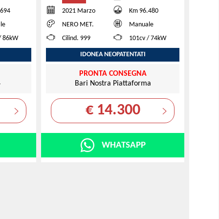
.694
2021 Marzo
Km 96.480
le
NERO MET.
Manuale
/ 86kW
Cilind. 999
101cv / 74kW
IDONEA NEOPATENTATI
PRONTA CONSEGNA
4
Bari Nostra Piattaforma
€ 14.300
WHATSAPP