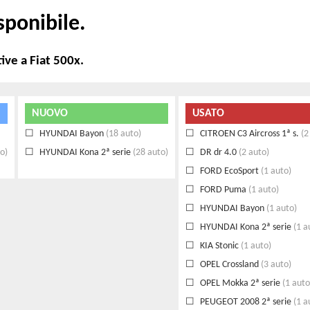
sponibile.
ive a Fiat 500x.
NUOVO
USATO
HYUNDAI Bayon
(18 auto)
CITROEN C3 Aircross 1ª s.
(2
o)
HYUNDAI Kona 2ª serie
(28 auto)
DR dr 4.0
(2 auto)
FORD EcoSport
(1 auto)
FORD Puma
(1 auto)
HYUNDAI Bayon
(1 auto)
HYUNDAI Kona 2ª serie
(1 a
KIA Stonic
(1 auto)
OPEL Crossland
(3 auto)
OPEL Mokka 2ª serie
(1 auto
PEUGEOT 2008 2ª serie
(1 a