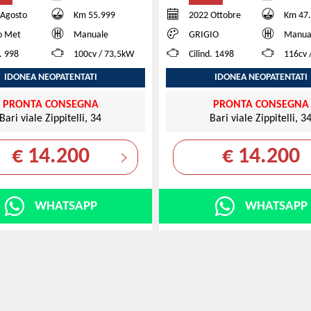
 Agosto
Km 55.999
2022 Ottobre
Km 47
o Met
Manuale
GRIGIO
Manua
d. 998
100cv / 73,5kW
Cilind. 1498
116cv 
IDONEA NEOPATENTATI
IDONEA NEOPATENTATI
PRONTA CONSEGNA
PRONTA CONSEGNA
Bari viale Zippitelli, 34
Bari viale Zippitelli, 3
€ 14.200
€ 14.200
WHATSAPP
WHATSAPP