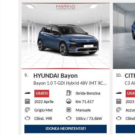
HYUNDAI Bayon
CIT
9.
10.
Bayon 1.0 T-GDI Hybrid 48V iMT XClass
C3 A
USATO
USA
Ibrida-Benzina
2022 Aprile
Km 71.617
2023
Grigio Met
Manuale
Azzu
Cilind. 998
100cv / 73,6kW
Cilin
IDONEA NEOPATENTATI