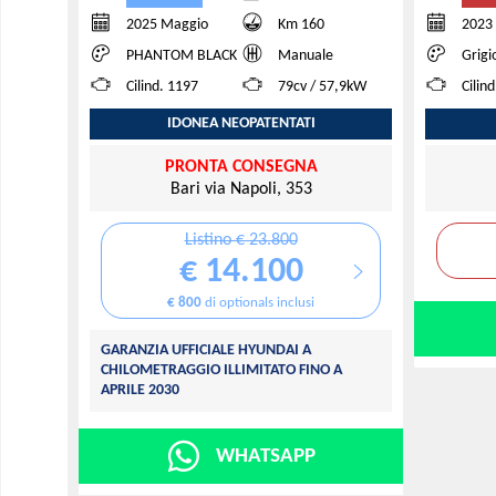
2025 Maggio
Km 160
2023
PHANTOM BLACK
Manuale
Grigi
Cilind. 1197
79cv / 57,9kW
Cilin
IDONEA NEOPATENTATI
PRONTA CONSEGNA
Bari via Napoli, 353
Listino € 23.800
€ 14.100
€ 800
di optionals inclusi
GARANZIA UFFICIALE HYUNDAI A
CHILOMETRAGGIO ILLIMITATO FINO A
APRILE 2030
WHATSAPP