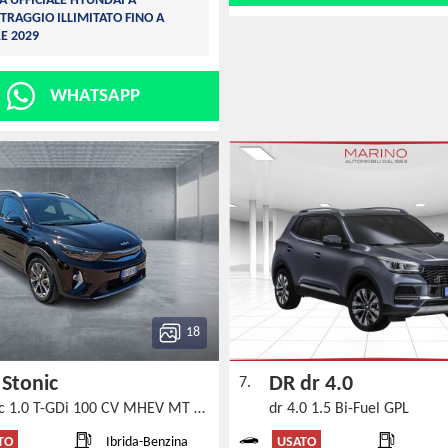
A UFFICIALE HYUNDAI A
TRAGGIO ILLIMITATO FINO A
E 2029
WHATSAPP
18
 Stonic
DR dr 4.0
7.
Stonic 1.0 T-GDi 100 CV MHEV MT Style
dr 4.0 1.5 Bi-Fuel GPL
TO
USATO
Ibrida-Benzina