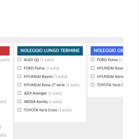
NOLEGGIO LUNGO TERMINE
NOLEGGIO GIORNALI
 auto)
AUDI Q2
(1 auto)
FORD Puma
(1 auto)
FORD Puma
(1 auto)
HYUNDAI Bayon
(2 auto
HYUNDAI Bayon
(1 auto)
HYUNDAI Kona 1ª serie
HYUNDAI Kona 2ª serie
(1 auto)
TOYOTA Yaris Cross
(1 a
JEEP Avenger
(2 auto)
uto)
SKODA Kamiq
(2 auto)
TOYOTA Yaris Cross
(1 auto)
)
uto)