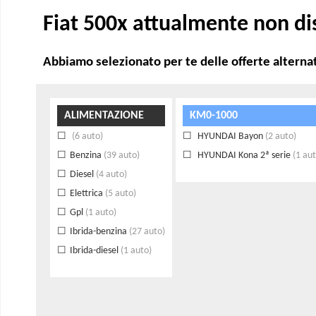
Fiat 500x attualmente non di
Abbiamo selezionato per te delle offerte alternat
ALIMENTAZIONE
KM0-1000
(6 auto)
HYUNDAI Bayon
(2 auto)
Benzina
(39 auto)
HYUNDAI Kona 2ª serie
(1 aut
Diesel
(4 auto)
Elettrica
(5 auto)
Gpl
(1 auto)
Ibrida-benzina
(27 auto)
Ibrida-diesel
(1 auto)