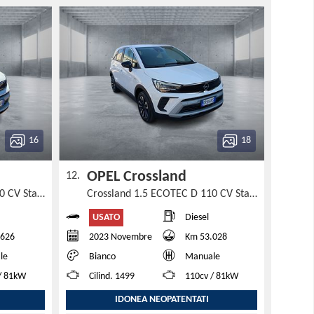
16
18
OPEL Crossland
12.
Crossland 1.5 ECOTEC D 110 CV Start&Stop Elegance
Crossland 1.5 ECOTEC D 110 CV Start&Stop Elegance
USATO
Diesel
.626
2023 Novembre
Km 53.028
le
Bianco
Manuale
/ 81kW
Cilind. 1499
110cv / 81kW
IDONEA NEOPATENTATI