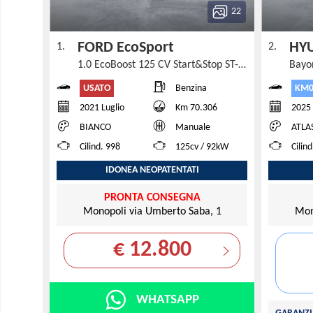
22
FORD EcoSport
HY
1.
2.
1.0 EcoBoost 125 CV Start&Stop ST-Line
Bayo
USATO
KM0
Benzina
2021 Luglio
Km 70.306
2025
BIANCO
Manuale
ATLA
Cilind. 998
125cv / 92kW
Cilin
IDONEA NEOPATENTATI
PRONTA CONSEGNA
Monopoli via Umberto Saba, 1
Mon
€ 12.800
WHATSAPP