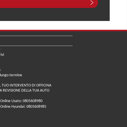
i
ivi
e
 lungo termine
L TUO INTERVENTO DI OFFICINA
A REVISIONE DELLA TUA AUTO
 Online Usato: 0805608980
 Online Hyundai: 0805608985