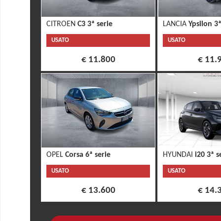
CITROEN
C3 3ª serie
LANCIA
Ypsilon 3ª
USATO
USATO
€ 11.800
€ 11.
OPEL
Corsa 6ª serie
HYUNDAI
i20 3ª s
USATO
USATO
€ 13.600
€ 14.