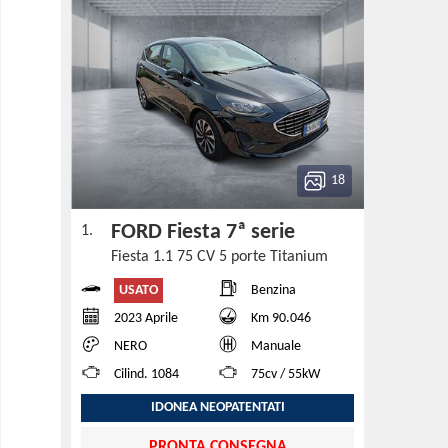
18
FORD Fiesta 7ª serie
1.
Fiesta 1.1 75 CV 5 porte Titanium
USATO
Benzina
2023 Aprile
Km 90.046
NERO
Manuale
Cilind. 1084
75cv / 55kW
IDONEA NEOPATENTATI
PRONTA CONSEGNA