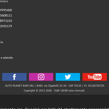
incia e
09995400
05608111
08971233
83935179
cia
 e aziende.
AUTO PLANET BARI SRL | BARI, via Zippitelli 32-34 - CAP 70132 | P.I. 05126720720
Copyright © 2011-2026 - Tutti i diritti sono riservati.
Generata in 0,111 secondi | 216.73.217.89
INFORMATIVA AI SENSI DELL'ART. 79 DEL REG. IVASS n° 40/2018