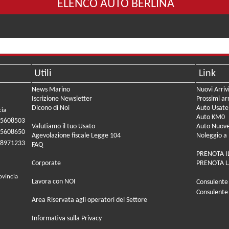
ELENCO AUTO BERLINA
Utili
Link
News Marino
Nuovi Arriv
Iscrizione Newsletter
Prossimi arr
Dicono di Noi
Auto Usate
cia
Auto KM0
05608503
Valutiamo il tuo Usato
Auto Nuov
05608650
Agevolazione fiscale Legge 104
Noleggio a
08971233
FAQ
PRENOTA I
Corporate
PRENOTA L
ovincia
Lavora con NOI
Consulente
Consulente
Area Riservata agli operatori del Settore
Informativa sulla Privacy