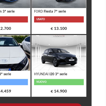
n 3ª serie
FORD
Fiesta 7ª serie
USATO
12.700
€ 13.100
3ª serie
HYUNDAI
i20 3ª serie
NUOVO
14.459
€ 14.900