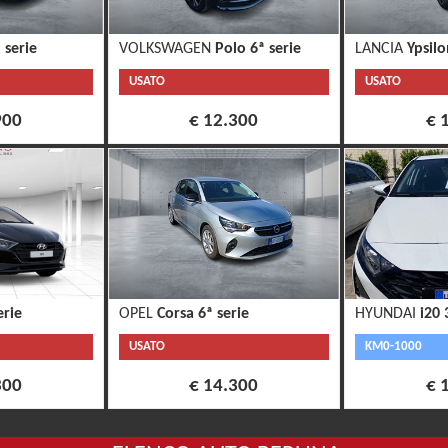
 serie
VOLKSWAGEN
Polo 6ª serie
LANCIA
Ypsilo
USATO
USATO
900
€ 12.300
€ 
erie
OPEL
Corsa 6ª serie
HYUNDAI
i20 
USATO
KM0-1000
300
€ 14.300
€ 