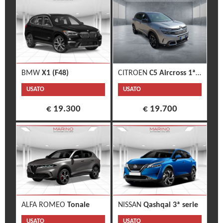
BMW
X1 (F48)
CITROEN
C5 Aircross 1ª s.
USATO
USATO
€ 19.300
€ 19.700
ALFA ROMEO
Tonale
NISSAN
Qashqai 3ª serie
USATO
USATO