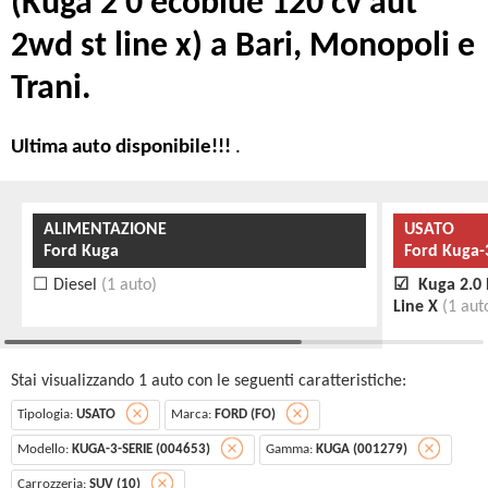
(Kuga 2 0 ecoblue 120 cv aut
2wd st line x) a Bari, Monopoli e
Trani.
Ultima auto disponibile!!!
.
ALIMENTAZIONE
USATO
Ford Kuga
Ford Kuga-
Diesel
(1 auto)
Kuga 2.0 
Line X
(1 aut
Stai visualizzando 1 auto con le seguenti caratteristiche:
Tipologia:
USATO
Marca:
FORD (FO)
Modello:
KUGA-3-SERIE (004653)
Gamma:
KUGA (001279)
Carrozzeria:
SUV (10)