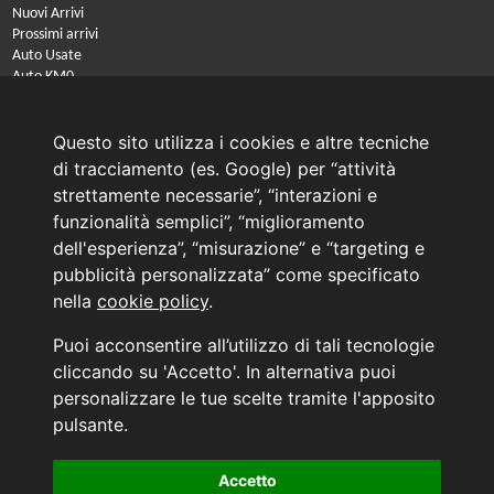
Nuovi Arrivi
Prossimi arrivi
Auto Usate
Auto KM0
Auto Nuove
Noleggio a lungo termine
Questo sito utilizza i cookies e altre tecniche
PRENOTA IL TUO INTERVENTO DI OFFICINA
di tracciamento (es. Google) per “attività
PRENOTA LA REVISIONE DELLA TUA AUTO
strettamente necessarie”, “interazioni e
funzionalità semplici”, “miglioramento
Consulente Online Usato: 0805608980
dell'esperienza”, “misurazione” e “targeting e
Consulente Online Hyundai: 0805608985
pubblicità personalizzata” come specificato
nella
cookie policy
.
AUTO PLANET BARI SRL | BARI, via Zippitelli 32-34 - CAP 70132 | P.I. 05126720720
Puoi acconsentire all’utilizzo di tali tecnologie
Copyright © 2011-2026 - Tutti i diritti sono riservati.
cliccando su 'Accetto'. In alternativa puoi
Generata in 0,098 secondi | 216.73.217.15
personalizzare le tue scelte tramite l'apposito
INFORMATIVA AI SENSI DELL'ART. 79 DEL REG. IVASS n° 40/2018
pulsante.
Accetto