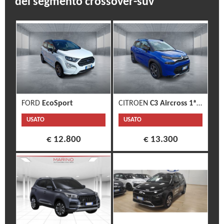
del segmento crossover-suv
FORD
EcoSport
CITROEN
C3 Aircross 1ª s.
USATO
USATO
€ 12.800
€ 13.300