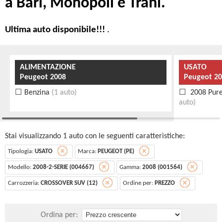
a Bari, Monopoli e Trani.
Ultima auto disponibile!!!
.
ALIMENTAZIONE
USATO
Peugeot 2008
Peugeot 20
Benzina
(1 auto)
2008 Pure
auto)
Stai visualizzando 1 auto con le seguenti caratteristiche:
Tipologia:
USATO
Marca:
PEUGEOT (PE)
Modello:
2008-2-SERIE (004667)
Gamma:
2008 (001564)
Carrozzeria:
CROSSOVER SUV (12)
Ordine per:
PREZZO
Ordina per: