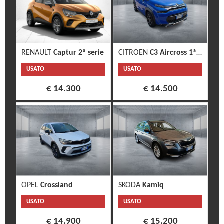
RENAULT
Captur 2ª serie
CITROEN
C3 Aircross 1ª s.
USATO
USATO
€ 14.300
€ 14.500
OPEL
Crossland
SKODA
Kamiq
USATO
USATO
€ 14.900
€ 15.200