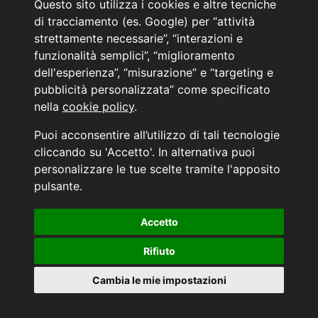
Questo sito utilizza i cookies e altre tecniche
PRENOTA IL TUO INTERVENTO DI OFFICINA
di tracciamento (es. Google) per “attività
PRENOTA LA REVISIONE DELLA TUA AUTO
strettamente necessarie”, “interazioni e
funzionalità semplici”, “miglioramento
Consulente Online Usato: 0805608980
dell'esperienza”, “misurazione” e “targeting e
Consulente Online Hyundai: 0805608985
pubblicità personalizzata” come specificato
nella
cookie policy
.
AUTO PLANET BARI SRL | BARI, via Zippitelli 32-34 - CAP 70132 | P.I. 05126720720
Puoi acconsentire all’utilizzo di tali tecnologie
Copyright © 2011-2026 - Tutti i diritti sono riservati.
cliccando su 'Accetto'. In alternativa puoi
Generata in 0,059 secondi | 216.73.216.39
personalizzare le tue scelte tramite l'apposito
INFORMATIVA AI SENSI DELL'ART. 79 DEL REG. IVASS n° 40/2018
pulsante.
Accetto
Aggiorna le tue preferenze di consenso alle tecnologie di tracciamento.
Rifiuto
Cambia le mie impostazioni