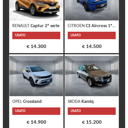
RENAULT
Captur 2ª serie
CITROEN
C3 Aircross 1ª s.
USATO
USATO
€ 14.300
€ 14.500
OPEL
Crossland
SKODA
Kamiq
USATO
USATO
€ 14.900
€ 15.200