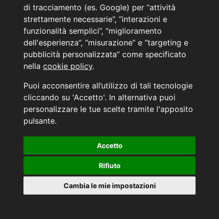
PRENOTA IL TUO INTERVENTO DI OFFICINA
di tracciamento (es. Google) per “attività
PRENOTA LA REVISIONE DELLA TUA AUTO
strettamente necessarie”, “interazioni e
funzionalità semplici”, “miglioramento
Consulente Online Usato: 0805608980
dell'esperienza”, “misurazione” e “targeting e
Consulente Online Hyundai: 0805608985
pubblicità personalizzata” come specificato
nella
cookie policy
.
AUTO PLANET BARI SRL | BARI, via Zippitelli 32-34 - CAP 70132 | P.I. 05126720720
Puoi acconsentire all’utilizzo di tali tecnologie
Copyright © 2011-2026 - Tutti i diritti sono riservati.
cliccando su 'Accetto'. In alternativa puoi
Generata in 0,051 secondi | 216.73.216.217
personalizzare le tue scelte tramite l'apposito
INFORMATIVA AI SENSI DELL'ART. 79 DEL REG. IVASS n° 40/2018
pulsante.
Accetto
Aggiorna le tue preferenze di consenso alle tecnologie di tracciamento.
Rifiuto
Cambia le mie impostazioni