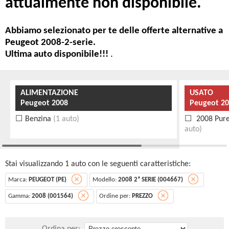
attualmente non disponibile.
Abbiamo selezionato per te delle offerte alternative a
Peugeot 2008-2-serie.
Ultima auto disponibile!!!
.
ALIMENTAZIONE
USATO
Peugeot 2008
Peugeot 20
Benzina
(1 auto)
2008 Pure
auto)
Stai visualizzando 1 auto con le seguenti caratteristiche:
Marca:
PEUGEOT (PE)
Modello:
2008 2ª SERIE (004667)
Gamma:
2008 (001564)
Ordine per:
PREZZO