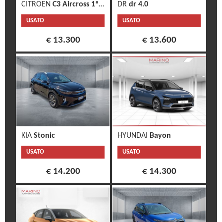
CITROEN
C3 Aircross 1ª s.
DR
dr 4.0
USATO
USATO
€ 13.300
€ 13.600
KIA
Stonic
HYUNDAI
Bayon
USATO
USATO
€ 14.200
€ 14.300