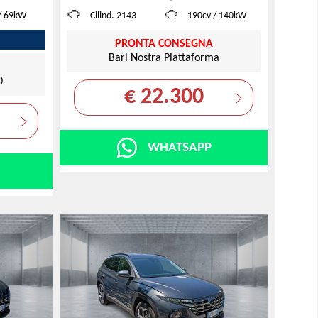
/ 69kW
Cilind. 2143
190cv / 140kW
PRONTA CONSEGNA
Bari Nostra Piattaforma
0
€ 22.300
WHATSAPP