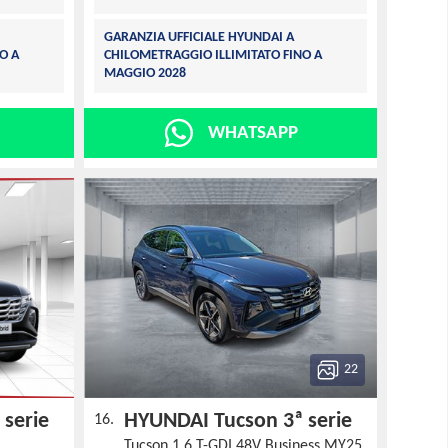
GARANZIA UFFICIALE HYUNDAI A
O A
CHILOMETRAGGIO ILLIMITATO FINO A
MAGGIO 2028
WHATSAPP
22
 serie
HYUNDAI Tucson 3ª serie
16.
Tucson 1.6 T-GDI 48V Business MY25