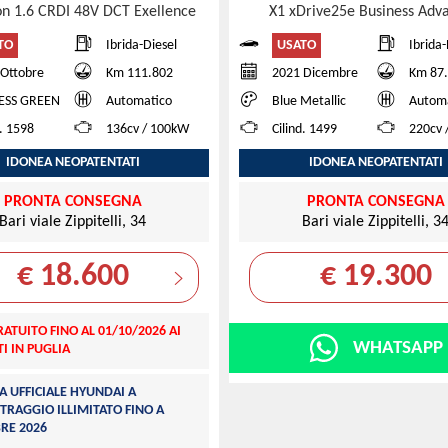
on 1.6 CRDI 48V DCT Exellence
X1 xDrive25e Business Ad
TO
USATO
Ibrida-Diesel
Ibrida
 Ottobre
Km 111.802
2021 Dicembre
Km 87
ESS GREEN
Automatico
Blue Metallic
Autom
d. 1598
136cv / 100kW
Cilind. 1499
220cv 
IDONEA NEOPATENTATI
IDONEA NEOPATENTATI
PRONTA CONSEGNA
PRONTA CONSEGNA
Bari viale Zippitelli, 34
Bari viale Zippitelli, 3
€ 18.600
€ 19.300
ATUITO FINO AL 01/10/2026 AI
WHATSAPP
I IN PUGLIA
A UFFICIALE HYUNDAI A
TRAGGIO ILLIMITATO FINO A
RE 2026