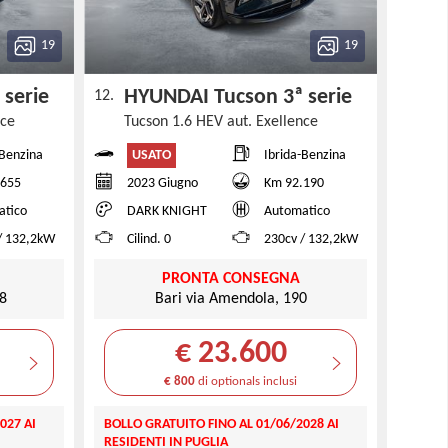
19
19
 serie
HYUNDAI Tucson 3ª serie
12.
nce
Tucson 1.6 HEV aut. Exellence
USATO
-Benzina
Ibrida-Benzina
.655
2023 Giugno
Km 92.190
atico
DARK KNIGHT
Automatico
/ 132,2kW
Cilind. 0
230cv / 132,2kW
PRONTA CONSEGNA
18
Bari via Amendola, 190
€ 23.600
€ 800
di optionals inclusi
027 AI
BOLLO GRATUITO FINO AL 01/06/2028 AI
RESIDENTI IN PUGLIA