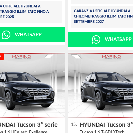
A UFFICIALE HYUNDAI A
GARANZIA UFFICIALE HYUNDAI A
TRAGGIO ILLIMITATO FINO A
CHILOMETRAGGIO ILLIMITATO FIN
RE 2028
SETTEMBRE 2027
WHATSAPP
WHATSAPP
O
NDAI Tucson 3ª serie
HYUNDAI Tucson 3ª
15.
on 1.6 HEV aut. Exellence
Tucson 1.6 T-GDI XTech