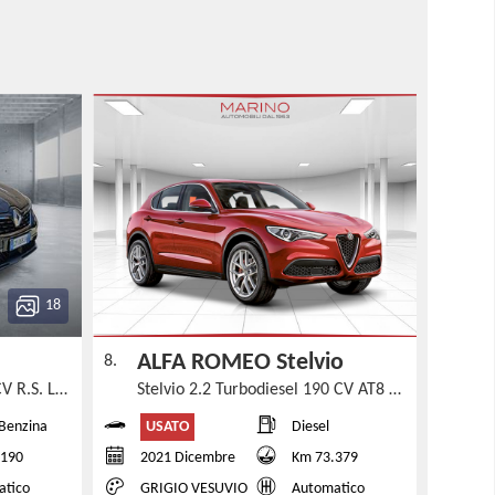
18
ALFA ROMEO Stelvio
8.
Arkana Hybrid E-Tech 145 CV R.S. Line
Stelvio 2.2 Turbodiesel 190 CV AT8 Q4 Business
USATO
-Benzina
Diesel
.190
2021 Dicembre
Km 73.379
atico
GRIGIO VESUVIO
Automatico