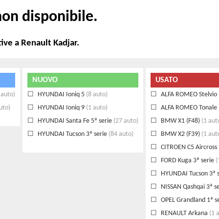
on disponibile.
ive a Renault Kadjar.
NUOVO
USATO
 auto)
HYUNDAI Ioniq 5
(8 auto)
ALFA ROMEO Stelvio
uto)
HYUNDAI Ioniq 9
(1 auto)
ALFA ROMEO Tonale
HYUNDAI Santa Fe 5ª serie
(27 auto)
BMW X1 (F48)
(1 aut
HYUNDAI Tucson 3ª serie
(84 auto)
BMW X2 (F39)
(1 aut
CITROEN C5 Aircross 
FORD Kuga 3ª serie
(
HYUNDAI Tucson 3ª s
NISSAN Qashqai 3ª se
OPEL Grandland 1ª se
RENAULT Arkana
(1 