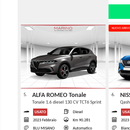
NUOVO ARRIV
ALFA ROMEO Tonale
NIS
5.
6.
Tonale 1.6 diesel 130 CV TCT6 Sprint
Qash
USATO
USA
Diesel
2023 Febbraio
Km 90.281
2023 
BLU MISANO
Automatico
Bian