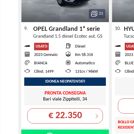
21
OPEL Grandland 1ª serie
HYU
9.
10.
Grandland 1.5 diesel Ecotec aut. GS
Tucs
USATO
USA
Diesel
2023 Gennaio
Km 58.316
2023
BIANCA
Automatico
BLUE
Cilind. 1499
131cv / 96kW
Cilind
IDONEA NEOPATENTATI
PRONTA CONSEGNA
Bari viale Zippitelli, 34
€ 22.350
BOLLO GR
RESIDENT