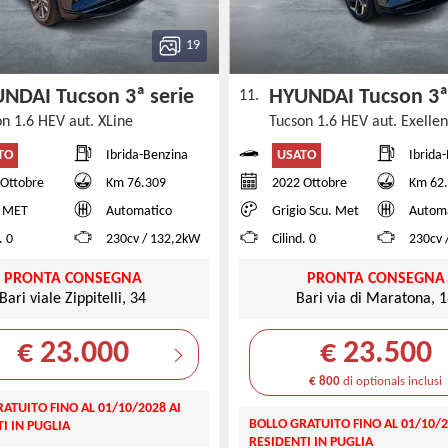
19
NDAI Tucson 3ª serie
HYUNDAI Tucson 3ª
11.
on 1.6 HEV aut. XLine
Tucson 1.6 HEV aut. Exelle
TO
USATO
Ibrida-Benzina
Ibrida
 Ottobre
Km 76.309
2022 Ottobre
Km 62
 MET
Automatico
Grigio Scu. Met
Autom
. 0
230cv / 132,2kW
Cilind. 0
230cv 
PRONTA CONSEGNA
PRONTA CONSEGNA
Bari viale Zippitelli, 34
Bari via di Maratona, 
€ 23.000
€ 23.500
€ 800
di optionals inclusi
ATUITO FINO AL 01/10/2028 AI
BOLLO GRATUITO FINO AL 01/10/2
I IN PUGLIA
RESIDENTI IN PUGLIA