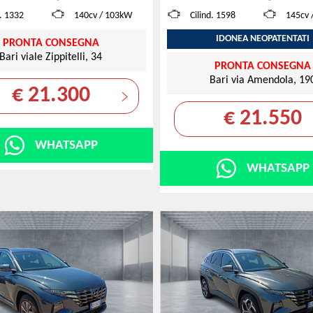
d. 1332
140cv / 103kW
Cilind. 1598
145cv 
IDONEA NEOPATENTATI
PRONTA CONSEGNA
Bari viale Zippitelli, 34
PRONTA CONSEGNA
Bari via Amendola, 19
€ 21.300
€ 21.550
WHATSAPP
WHATSAPP