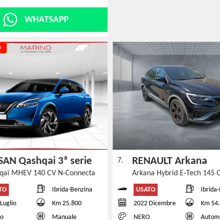
WHATSAPP
O
SAN Qashqai 3ª serie
RENAULT Arkana
7.
qai MHEV 140 CV N-Connecta
TO
USATO
Ibrida-Benzina
Ibrida
Luglio
Km 25.800
2022 Dicembre
Km 54
co
Manuale
NERO
Autom