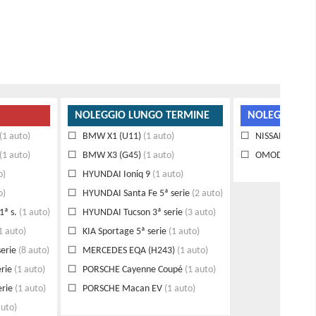
NOLEGGIO LUNGO TERMINE
NOLEGGIO GI
(1 auto)
BMW X1 (U11)
(1 auto)
NISSAN Qashqai
(1 auto)
BMW X3 (G45)
(1 auto)
OMODA Omoda
o)
HYUNDAI Ioniq 9
(1 auto)
o)
HYUNDAI Santa Fe 5ª serie
(2 auto)
1ª s.
(1 auto)
HYUNDAI Tucson 3ª serie
(3 auto)
1 auto)
KIA Sportage 5ª serie
(1 auto)
erie
(8 auto)
MERCEDES EQA (H243)
(1 auto)
rie
(1 auto)
PORSCHE Cayenne Coupé
(1 auto)
rie
(1 auto)
PORSCHE Macan EV
(1 auto)
auto)