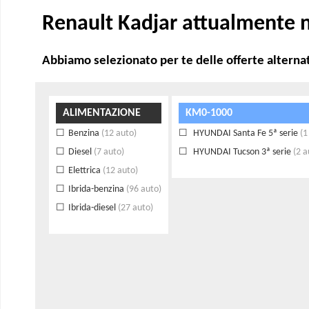
Renault Kadjar attualmente n
Abbiamo selezionato per te delle offerte alternat
ALIMENTAZIONE
KM0-1000
Benzina
(12 auto)
HYUNDAI Santa Fe 5ª serie
(1
Diesel
(7 auto)
HYUNDAI Tucson 3ª serie
(2 a
Elettrica
(12 auto)
Ibrida-benzina
(96 auto)
Ibrida-diesel
(27 auto)