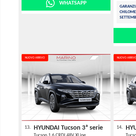
WHATSAPP
GARANZI
CHILOME
SETTEMB
NUOVO ARRIVO
NUOVO ARRIV
HYUNDAI Tucson 3ª serie
HYU
13.
14.
Tucson 1.6 CRDI 48V XLine
Tucs