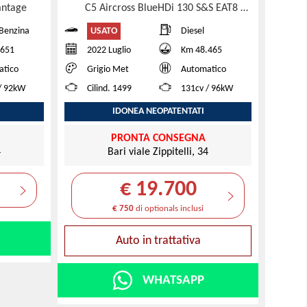
vantage
C5 Aircross BlueHDi 130 S&S EAT8 Business
USATO
-Benzina
Diesel
.651
2022 Luglio
Km 48.465
atico
Grigio Met
Automatico
/ 92kW
Cilind. 1499
131cv / 96kW
IDONEA NEOPATENTATI
PRONTA CONSEGNA
4
Bari viale Zippitelli, 34
€ 19.700
€ 750
di optionals inclusi
Auto in trattativa
WHATSAPP