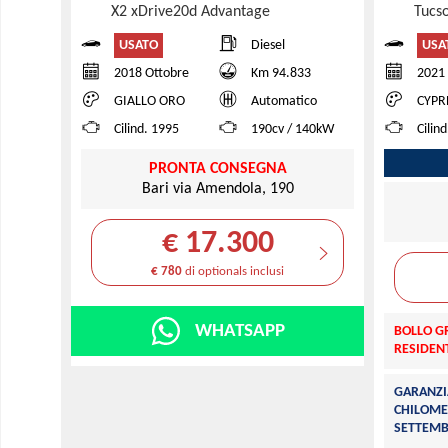
X2 xDrive20d Advantage
Tucs
USATO
USA
Diesel
2018 Ottobre
Km 94.833
2021
GIALLO ORO
Automatico
CYPR
Cilind. 1995
190cv / 140kW
Cilin
PRONTA CONSEGNA
Bari via Amendola, 190
€ 17.300
€ 780
di optionals inclusi
WHATSAPP
BOLLO GR
RESIDENT
GARANZI
CHILOME
SETTEMB