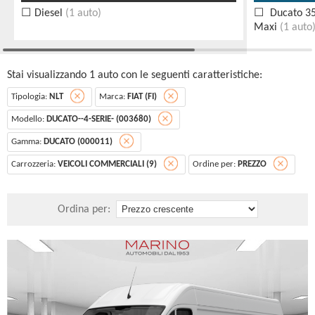
Diesel
(1 auto)
Ducato 35
Maxi
(1 auto
Stai visualizzando 1 auto con le seguenti caratteristiche:
Tipologia:
NLT
Marca:
FIAT (FI)
Modello:
DUCATO--4-SERIE- (003680)
Gamma:
DUCATO (000011)
Carrozzeria:
VEICOLI COMMERCIALI (9)
Ordine per:
PREZZO
Ordina per: