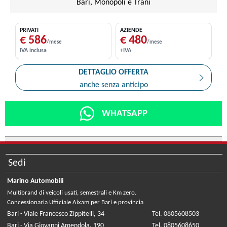
Bari, Monopoli e Trani
PRIVATI
AZIENDE
€ 586
€ 480
/mese
/mese
IVA inclusa
+IVA
DETTAGLIO OFFERTA
anche senza anticipo
WHATSAPP
Sedi
Marino Automobili
Multibrand di veicoli usati, semestrali e Km zero.
Concessionaria Ufficiale Aixam per Bari e provincia
Bari - Viale Francesco Zippitelli, 34
Tel. 0805608503
Bari - Via Giovanni Amendola, 190
Tel. 0805608650