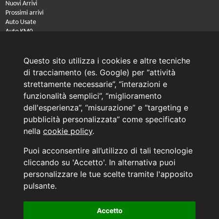
Nuovi Arrivi
Prossimi arrivi
Auto Usate
Auto KM0
Auto Nuove
Noleggio a lungo termine
Questo sito utilizza i cookies e altre tecniche
PRENOTA IL TUO INTERVENTO DI OFFICINA
di tracciamento (es. Google) per “attività
PRENOTA LA REVISIONE DELLA TUA AUTO
strettamente necessarie”, “interazioni e
funzionalità semplici”, “miglioramento
Consulente Online Usato: 0805608980
dell'esperienza”, “misurazione” e “targeting e
Consulente Online Hyundai: 0805608985
pubblicità personalizzata” come specificato
nella
cookie policy
.
AUTO PLANET BARI SRL | BARI, via Zippitelli 32-34 - CAP 70132 | P.I. 05126720720
Puoi acconsentire all’utilizzo di tali tecnologie
Copyright © 2011-2026 - Tutti i diritti sono riservati.
cliccando su 'Accetto'. In alternativa puoi
Generata in 0,039 secondi | 216.73.217.126
personalizzare le tue scelte tramite l'apposito
INFORMATIVA AI SENSI DELL'ART. 79 DEL REG. IVASS n° 40/2018
pulsante.
Accetto