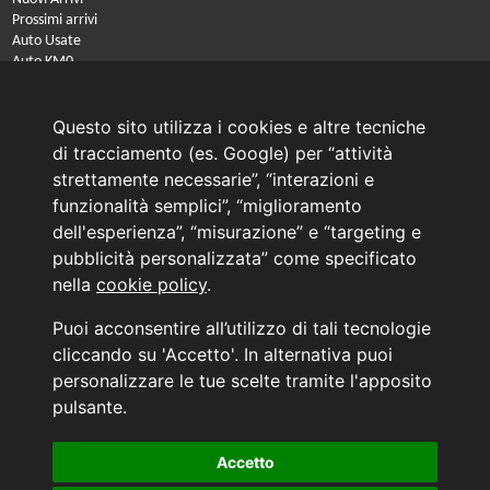
Prossimi arrivi
Auto Usate
Auto KM0
Auto Nuove
Noleggio a lungo termine
Questo sito utilizza i cookies e altre tecniche
PRENOTA IL TUO INTERVENTO DI OFFICINA
di tracciamento (es. Google) per “attività
PRENOTA LA REVISIONE DELLA TUA AUTO
strettamente necessarie”, “interazioni e
funzionalità semplici”, “miglioramento
Consulente Online Usato: 0805608980
dell'esperienza”, “misurazione” e “targeting e
Consulente Online Hyundai: 0805608985
pubblicità personalizzata” come specificato
nella
cookie policy
.
AUTO PLANET BARI SRL | BARI, via Zippitelli 32-34 - CAP 70132 | P.I. 05126720720
Puoi acconsentire all’utilizzo di tali tecnologie
Copyright © 2011-2026 - Tutti i diritti sono riservati.
cliccando su 'Accetto'. In alternativa puoi
Generata in 0,066 secondi | 216.73.217.151
personalizzare le tue scelte tramite l'apposito
INFORMATIVA AI SENSI DELL'ART. 79 DEL REG. IVASS n° 40/2018
pulsante.
Accetto
Aggiorna le tue preferenze di consenso alle tecnologie di tracciamento.