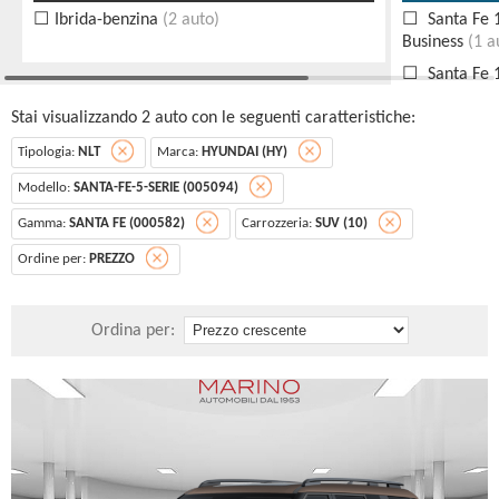
Ibrida-benzina
(2 auto)
Santa Fe 
Business
(1 a
Santa Fe 
Business
(1 a
Stai visualizzando 2 auto con le seguenti caratteristiche:
Tipologia:
NLT
Marca:
HYUNDAI (HY)
Modello:
SANTA-FE-5-SERIE (005094)
Gamma:
SANTA FE (000582)
Carrozzeria:
SUV (10)
Ordine per:
PREZZO
Ordina per: