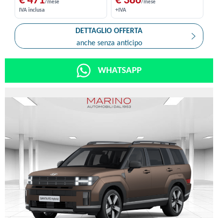
€ 471
€ 386
/mese
/mese
IVA inclusa
+IVA
DETTAGLIO OFFERTA
anche senza anticipo
WHATSAPP