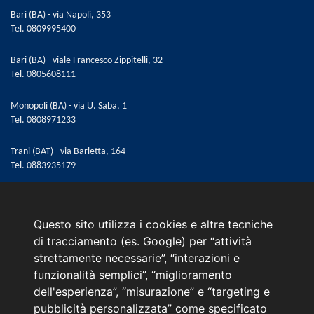
Bari (BA) - via Napoli, 353
Tel.
0809995400
Bari (BA) - viale Francesco Zippitelli, 32
Tel.
0805608111
Monopoli (BA) - via U. Saba, 1
Tel.
0808971233
Trani (BAT) - via Barletta, 164
Tel.
0883935179
Email:
web@marinoautomobili.it
Consulente Online Hyundai: 0805608985
Questo sito utilizza i cookies e altre tecniche
Menù
di tracciamento (es. Google) per “attività
strettamente necessarie”, “interazioni e
L'azienda
funzionalità semplici”, “miglioramento
Hyundai Business Center
dell'esperienza”, “misurazione” e “targeting e
Orari di apertura e chiusura
pubblicità personalizzata” come specificato
Contattaci