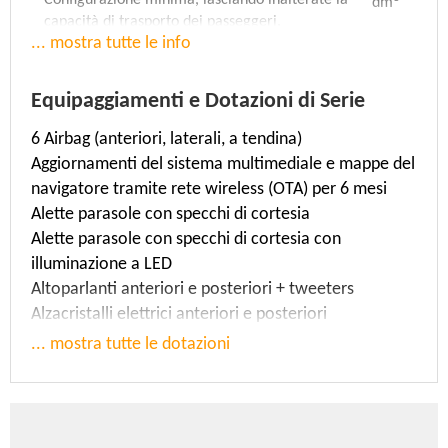
Configurazione minima, lasciando inalterate la
dm
capacità di trasporto dei passeggeri.
... mostra tutte le info
Capacità bagagliaio 2
750
3
Configurazione media, con gli schienali dei sedili
dm
posteriori ribaltati.
Equipaggiamenti e Dotazioni di Serie
Capacità bagagliaio 3
1165
6 Airbag (anteriori, laterali, a tendina)
3
Configurazione massima, con gli schienali dei
dm
Aggiornamenti del sistema multimediale e mappe del
sedili posteriori ribaltati e tutto lo spazio
disponibile fino al tetto della vettura.
navigatore tramite rete wireless (OTA) per 6 mesi
Alette parasole con specchi di cortesia
Velocità massima
Accelerazione
Alette parasole con specchi di cortesia con
181 Km/h
12 sec. (da 0 a 100 Km/h)
illuminazione a LED
Altoparlanti anteriori e posteriori + tweeters
Massa
Rapporto Potenza/Tara
Alzacristalli elettrici anteriori e posteriori
1145 Kg
(66,2 KW/1,145 T)
Antifurto con radiocomando a distanza e
57,817 KW/T
... mostra tutte le dotazioni
immobilizer
Consumo Urbano
Consumo Extraurbano
Attacchi ISOFIX
0 L/100 Km
0 L/100 Km
Bluetooth con riconoscimento vocale
Bracciolo anteriore scorrevole
Consumo Misto