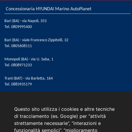
(ECM)
Concessionaria HYUNDAI Marino AutoPlanet
Tasca portaoggetti sul retro del sedile passeggero
USB per la ricarica
Bari (BA) - via Napoli, 353
Tel.
0809995400
USB per la ricarica posteriore
Vetri posteriori oscurati
Bari (BA) - viale Francesco Zippitelli, 32
Volante regolabile in altezza e in profondità
Tel.
0805608111
Volante rivestito in pelle
Monopoli (BA) - via U. Saba, 1
Tel.
0808971233
Trani (BAT) - via Barletta, 164
Tel.
0883935179
Email:
web@marinoautomobili.it
Consulente Online Hyundai: 0805608985
Questo sito utilizza i cookies e altre tecniche
di tracciamento (es. Google) per “attività
Menù
strettamente necessarie”, “interazioni e
L'azienda
funzionalità semplici”, “miglioramento