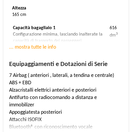
Altezza
165 cm
Capacità bagagliaio 1
616
3
Configurazione minima, lasciando inalterate la
dm
capacità di trasporto dei passeggeri.
... mostra tutte le info
Capacità bagagliaio 2
0
3
Configurazione media, con gli schienali dei sedili
dm
posteriori ribaltati.
Equipaggiamenti e Dotazioni di Serie
Capacità bagagliaio 3
1795
7 Airbag ( anteriori , laterali, a tendina e centrale)
3
Configurazione massima, con gli schienali dei
dm
ABS + EBD
sedili posteriori ribaltati e tutto lo spazio
disponibile fino al tetto della vettura.
Alzacristalli elettrici anteriori e posteriori
Antifurto con radiocomando a distanza e
Velocità massima
Accelerazione
immobilizer
196 Km/h
8 sec. (da 0 a 100 Km/h)
Appoggiatesta posteriori
Attacchi ISOFIX
Massa
Rapporto Potenza/Tara
Bluetooth® con riconoscimento vocale
1647 Kg
(175,7 KW/1,647 T)