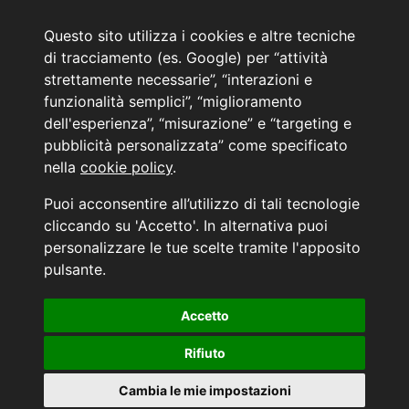
Email:
web@marinoautomobili.it
Consulente Online Hyundai: 0805608985
Questo sito utilizza i cookies e altre tecniche
Menù
di tracciamento (es. Google) per “attività
strettamente necessarie”, “interazioni e
L'azienda
funzionalità semplici”, “miglioramento
Hyundai Business Center
dell'esperienza”, “misurazione” e “targeting e
Orari di apertura e chiusura
pubblicità personalizzata” come specificato
Contattaci
nella
cookie policy
.
Convenzioni Hyundai
News Hyundai
Puoi acconsentire all’utilizzo di tali tecnologie
Informativa sulla Privacy
cliccando su 'Accetto'. In alternativa puoi
personalizzare le tue scelte tramite l'apposito
INFORMATIVA AI SENSI DELL'ART. 79 DEL REG. IVASS n° 40/2018
pulsante.
Accetto
Aggiorna le tue preferenze di consenso alle tecnologie di tracciamento.
Rifiuto
Cambia le mie impostazioni