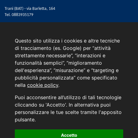
Trani (BAT) - via Barletta, 164
Tel.
0883935179
Email:
web@marinoautomobili.it
Consulente Online Hyundai: 0805608985
Questo sito utilizza i cookies e altre tecniche
Menù
di tracciamento (es. Google) per “attività
strettamente necessarie”, “interazioni e
L'azienda
funzionalità semplici”, “miglioramento
Hyundai Business Center
dell'esperienza”, “misurazione” e “targeting e
Orari di apertura e chiusura
pubblicità personalizzata” come specificato
Contattaci
nella
cookie policy
.
Convenzioni Hyundai
News Hyundai
Puoi acconsentire all’utilizzo di tali tecnologie
Informativa sulla Privacy
cliccando su 'Accetto'. In alternativa puoi
personalizzare le tue scelte tramite l'apposito
INFORMATIVA AI SENSI DELL'ART. 79 DEL REG. IVASS n° 40/2018
pulsante.
Accetto