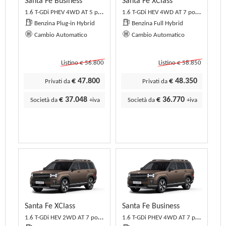
Santa Fe Business
Santa Fe XClass
1.6 T-GDi PHEV 4WD AT 5 posti Business
1.6 T-GDi HEV 4WD AT 7 posti XClass
Benzina Plug-in Hybrid
Benzina Full Hybrid
Cambio Automatico
Cambio Automatico
Listino € 56.800
Listino € 58.850
€ 47.800
€ 48.350
Privati da
Privati da
€ 37.048
€ 36.770
Società da
+iva
Società da
+iva
Santa Fe XClass
Santa Fe Business
1.6 T-GDi HEV 2WD AT 7 posti XClass
1.6 T-GDi PHEV 4WD AT 7 posti Business