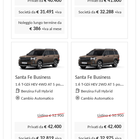
€ 40.400
€ 41.600
Privati da
Privati da
€ 31.491
€ 32.288
Società da
+iva
Società da
+iva
Noleggio lungo termine da
€ 386
+iva al mese
Santa Fe Business
Santa Fe Business
1.6 T-GDi HEV 4WD AT 5 posti Business
1.6 T-GDi HEV 2WD AT 5 posti Business
Benzina Full Hybrid
Benzina Full Hybrid
Cambio Automatico
Cambio Automatico
Listino € 52.900
Listino € 50.900
€ 42.400
€ 42.400
Privati da
Privati da
€ 32.819
€ 32.975
Società da
+iva
Società da
+iva