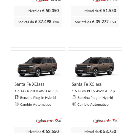
Listino € 58.850
Listino € 62.550
€ 50.350
€ 51.550
Privati da
Privati da
€ 37.498
€ 39.272
Società da
+iva
Società da
+iva
Santa Fe XClass
Santa Fe XClass
1.6 T-GDi PHEV 4WD AT 5 posti XClass
1.6 T-GDi PHEV 4WD AT 7 posti XClass
Benzina Plug-in Hybrid
Benzina Plug-in Hybrid
Cambio Automatico
Cambio Automatico
Listino € 61.550
Listino € 62.750
€ 52.550
€ 53.750
Privati da
Privati da