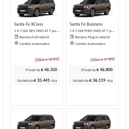
Santa Fe XClass
Santa Fe Business
1.6 T-GDi HEV 2WD AT 7 posti XClass
1.6 T-GDi PHEV 4WD AT 7 posti Business
Benzina Full Hybrid
Benzina Plug-in Hybrid
Cambio Automatico
Cambio Automatico
Listino € 56.850
Listino € 57.800
€ 46.350
€ 46.800
Privati da
Privati da
€ 35.441
€ 36.119
Società da
+iva
Società da
+iva