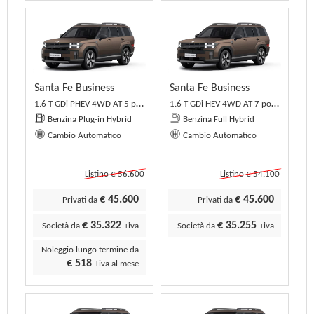
Santa Fe Business
Santa Fe Business
1.6 T-GDi PHEV 4WD AT 5 posti Business
1.6 T-GDi HEV 4WD AT 7 posti Business
Benzina Plug-in Hybrid
Benzina Full Hybrid
Cambio Automatico
Cambio Automatico
Listino € 56.600
Listino € 54.100
€ 45.600
€ 45.600
Privati da
Privati da
€ 35.322
€ 35.255
Società da
+iva
Società da
+iva
Noleggio lungo termine da
€ 518
+iva al mese