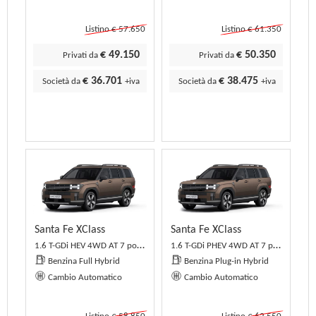
Listino € 57.650
Listino € 61.350
€ 49.150
€ 50.350
Privati da
Privati da
€ 36.701
€ 38.475
Società da
+iva
Società da
+iva
Santa Fe XClass
Santa Fe XClass
1.6 T-GDi HEV 4WD AT 7 posti XClass
1.6 T-GDi PHEV 4WD AT 7 posti XClass
Benzina Full Hybrid
Benzina Plug-in Hybrid
Cambio Automatico
Cambio Automatico