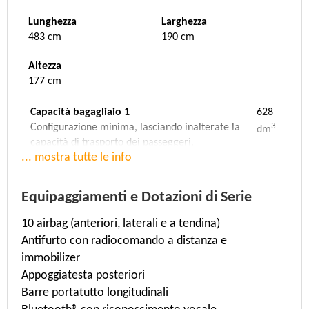
Lunghezza
Larghezza
483 cm
190 cm
Altezza
177 cm
Capacità bagagliaio 1
628
3
Configurazione minima, lasciando inalterate la
dm
capacità di trasporto dei passeggeri.
... mostra tutte le info
Capacità bagagliaio 2
0
3
Configurazione media, con gli schienali dei sedili
dm
posteriori ribaltati.
Equipaggiamenti e Dotazioni di Serie
Capacità bagagliaio 3
1949
10 airbag (anteriori, laterali e a tendina)
3
Configurazione massima, con gli schienali dei
dm
Antifurto con radiocomando a distanza e
sedili posteriori ribaltati e tutto lo spazio
disponibile fino al tetto della vettura.
immobilizer
Appoggiatesta posteriori
Velocità massima
Accelerazione
Barre portatutto longitudinali
196 Km/h
9 sec. (da 0 a 100 Km/h)