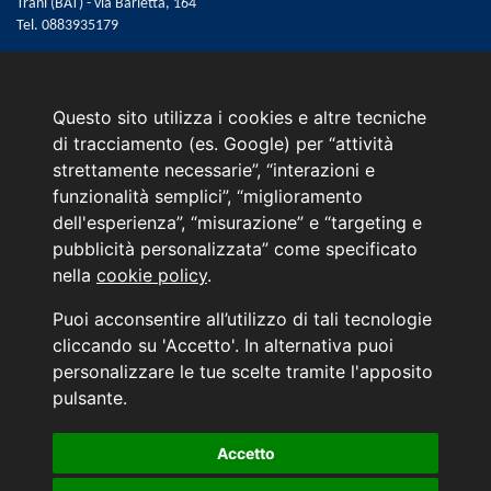
Trani (BAT) - via Barletta, 164
Tel.
0883935179
Email:
web@marinoautomobili.it
Consulente Online Hyundai: 0805608985
Questo sito utilizza i cookies e altre tecniche
di tracciamento (es. Google) per “attività
Menù
strettamente necessarie”, “interazioni e
L'azienda
funzionalità semplici”, “miglioramento
Hyundai Business Center
dell'esperienza”, “misurazione” e “targeting e
Orari di apertura e chiusura
pubblicità personalizzata” come specificato
Contattaci
nella
cookie policy
.
Convenzioni Hyundai
News Hyundai
Puoi acconsentire all’utilizzo di tali tecnologie
Informativa sulla Privacy
cliccando su 'Accetto'. In alternativa puoi
personalizzare le tue scelte tramite l'apposito
INFORMATIVA AI SENSI DELL'ART. 79 DEL REG. IVASS n° 40/2018
pulsante.
Accetto
Aggiorna le tue preferenze di consenso alle tecnologie di tracciamento.