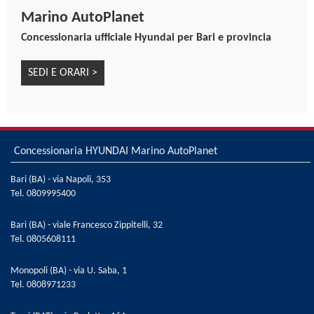
Tendine parasole posteriori manuali
Marino AutoPlanet
Vernice metallizzata Typhoon Silver
Concessionaria ufficiale Hyundai per Bari e provincia
Volante regolabile in altezza
Volante riscaldato
SEDI E ORARI >
Volante rivestito in pelle
Welcome light dinamica
Concessionaria HYUNDAI Marino AutoPlanet
Bari (BA) - via Napoli, 353
Tel.
0809995400
Bari (BA) - viale Francesco Zippitelli, 32
Tel.
0805608111
Monopoli (BA) - via U. Saba, 1
Tel.
0808971233