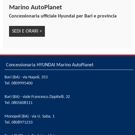
Tendine parasole posteriori manuali
Marino AutoPlanet
Vernice metallizzata Typhoon Silver
Concessionaria ufficiale Hyundai per Bari e provincia
Volante regolabile in altezza
Volante riscaldato
SEDI E ORARI >
Volante rivestito in pelle
Welcome light dinamica
Concessionaria HYUNDAI Marino AutoPlanet
Bari (BA) - via Napoli, 353
Tel.
0809995400
Bari (BA) - viale Francesco Zippitelli, 32
Tel.
0805608111
Monopoli (BA) - via U. Saba, 1
Tel.
0808971233