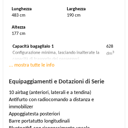
Lunghezza
Larghezza
483 cm
190 cm
Altezza
177 cm
Capacità bagagliaio 1
628
3
Configurazione minima, lasciando inalterate la
dm
capacità di trasporto dei passeggeri.
... mostra tutte le info
Capacità bagagliaio 2
0
3
Configurazione media, con gli schienali dei sedili
dm
posteriori ribaltati.
Equipaggiamenti e Dotazioni di Serie
Capacità bagagliaio 3
1949
10 airbag (anteriori, laterali e a tendina)
3
Configurazione massima, con gli schienali dei
dm
Antifurto con radiocomando a distanza e
sedili posteriori ribaltati e tutto lo spazio
disponibile fino al tetto della vettura.
immobilizer
Appoggiatesta posteriori
Velocità massima
Accelerazione
Barre portatutto longitudinali
196 Km/h
9 sec. (da 0 a 100 Km/h)