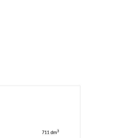
3
711 dm