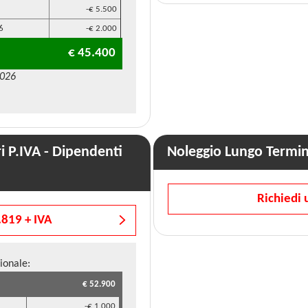
-€ 5.500
6
-€ 2.000
€ 45.400
2026
 P.IVA - Dipendenti
Noleggio Lungo Termi
Richiedi 
.819 + IVA
ionale:
€ 52.900
-€ 1.000