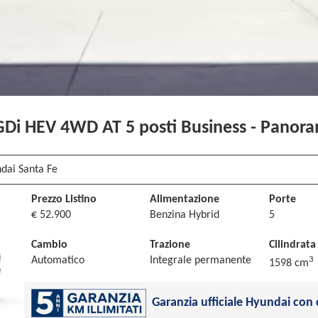
GDi HEV 4WD AT 5 posti Business - Panora
ndai Santa Fe
Prezzo Listino
Alimentazione
Porte
€ 52.900
Benzina Hybrid
5
Cambio
Trazione
Cilindrata
3
Automatico
Integrale permanente
1598 cm
Garanzia ufficiale Hyundai con 