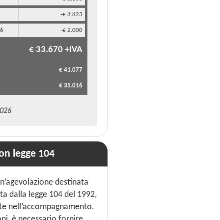
-€ 8.823
26
-€ 2.000
€ 33.670 +IVA
€ 41.077
€ 35.016
2026
on legge 104
un’agevolazione destinata
sta dalla legge 104 del 1992,
iste nell’accompagnamento.
ni, è necessario fornire