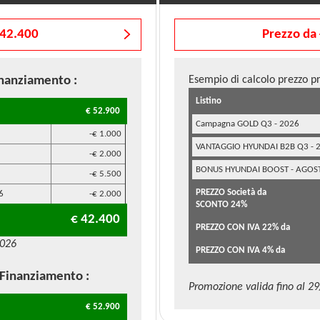
 42.400
Prezzo da 
inanziamento
:
Esempio di calcolo prezzo p
Listino
€ 52.900
Campagna GOLD Q3 - 2026
-€ 1.000
VANTAGGIO HYUNDAI B2B Q3 - 
-€ 2.000
BONUS HYUNDAI BOOST - AGOS
-€ 5.500
PREZZO Società da
6
-€ 2.000
SCONTO 24%
€ 42.400
PREZZO CON IVA 22% da
2026
PREZZO CON IVA 4% da
 Finanziamento
:
Promozione valida fino al 2
€ 52.900