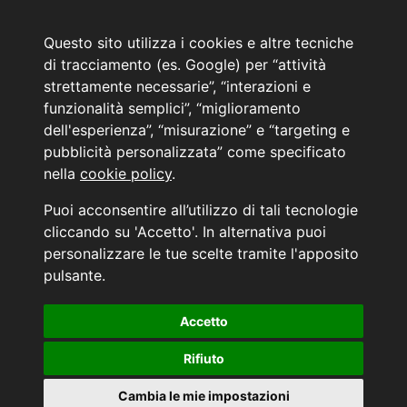
Email:
web@marinoautomobili.it
Consulente Online Hyundai: 0805608985
Questo sito utilizza i cookies e altre tecniche
di tracciamento (es. Google) per “attività
Menù
strettamente necessarie”, “interazioni e
L'azienda
funzionalità semplici”, “miglioramento
Hyundai Business Center
dell'esperienza”, “misurazione” e “targeting e
Orari di apertura e chiusura
pubblicità personalizzata” come specificato
Contattaci
nella
cookie policy
.
Convenzioni Hyundai
News Hyundai
Puoi acconsentire all’utilizzo di tali tecnologie
Informativa sulla Privacy
cliccando su 'Accetto'. In alternativa puoi
personalizzare le tue scelte tramite l'apposito
INFORMATIVA AI SENSI DELL'ART. 79 DEL REG. IVASS n° 40/2018
pulsante.
Accetto
Aggiorna le tue preferenze di consenso alle tecnologie di tracciamento.
Rifiuto
Cambia le mie impostazioni