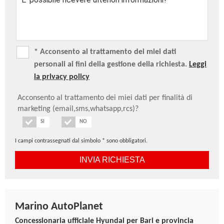
Retrovisore interno elettrocromatico
Safe Exit Assist (S.E.A)
Sedile guidatore regolabile in altezza
Sedile passeggero regolabile in altezza
* Acconsento al trattamento dei miei dati
Sedili anteriori elettrici riscaldati e ventilati
personali ai fini della gestione della richiesta.
Leggi
Sedili in pelle
la privacy policy
Sedili posteriori riscaldabili
Sensore pioggia
Acconsento al trattamento dei miei dati per finalità di
marketing (email,sms,whatsapp,rcs)?
Sensori di parcheggio anteriori e posteriori
Servizi telematici Bluelink® per 10 anni (Lite)
SI
NO
Sist. di nav. con display touch da 12.3", Apple
I campi contrassegnati dal simbolo * sono obbligatori.
Carplay/Android Auto, retrocamera e OTA per 6 mesi
Sistema di assistenza alla partenza in salita (H.A.C.)
Sistema di controllo della trazione (T.C.S.)
Sistema di controllo della velocità in discesa (D.B.C.)
Sistema di mantenimento al centro della corsia
Marino AutoPlanet
(L.F.A.)
Concessionaria ufficiale Hyundai per Bari e provincia
Sistema di monitoraggio pressione pneumatici