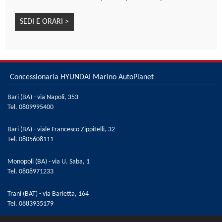
(T.P.M.S.)
SEDI E ORARI >
Sistema di riconoscimento attivo dei limiti di velocità
(I.S.L.A.)
Sistema di rilevamento della stanchezza del
conducente (D.A.W.)
Sistema elettronico di controllo della stabilità (E.S.C.)
Concessionaria HYUNDAI Marino AutoPlanet
Specchietti esterni regolabili e riscaldabili
elettricamente
Bari (BA) - via Napoli, 353
Tel.
0809995400
Specchietti retrovisori ripiegabili elettricamente
Supporto lombare elettrico sedile guiatore
Bari (BA) - viale Francesco Zippitelli, 32
Tendine parasole posteriori manuali
Tel.
0805608111
Vernice metallizzata Typhoon Silver
Vetri posteriori oscurati
Monopoli (BA) - via U. Saba, 1
Volante regolabile in altezza
Tel.
0808971233
Volante riscaldato
Trani (BAT) - via Barletta, 164
Volante rivestito in pelle
Tel.
0883935179
Welcome light dinamica