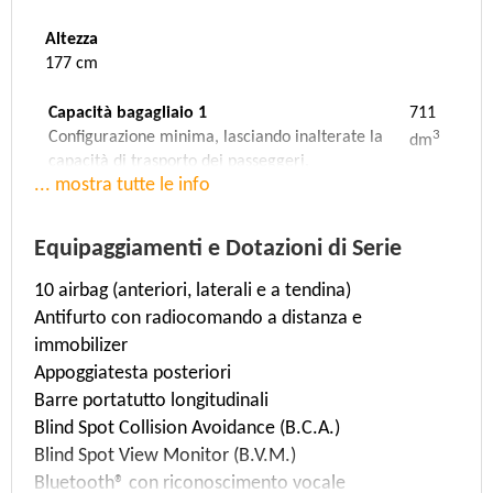
Altezza
177 cm
Capacità bagagliaio 1
711
3
Configurazione minima, lasciando inalterate la
dm
capacità di trasporto dei passeggeri.
... mostra tutte le info
Capacità bagagliaio 2
0
3
Configurazione media, con gli schienali dei sedili
dm
posteriori ribaltati.
Equipaggiamenti e Dotazioni di Serie
Capacità bagagliaio 3
2032
10 airbag (anteriori, laterali e a tendina)
3
Configurazione massima, con gli schienali dei
dm
Antifurto con radiocomando a distanza e
sedili posteriori ribaltati e tutto lo spazio
disponibile fino al tetto della vettura.
immobilizer
Appoggiatesta posteriori
Velocità massima
Accelerazione
Barre portatutto longitudinali
196 Km/h
9 sec. (da 0 a 100 Km/h)
Blind Spot Collision Avoidance (B.C.A.)
Blind Spot View Monitor (B.V.M.)
Massa
Rapporto Potenza/Tara
Bluetooth® con riconoscimento vocale
1920 Kg
(176 KW/1,92 T)