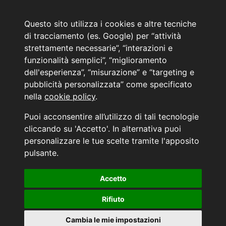
Email:
web@marinoautomobili.it
Consulente Online Hyundai: 0805608985
Questo sito utilizza i cookies e altre tecniche
di tracciamento (es. Google) per “attività
Menù
strettamente necessarie”, “interazioni e
L'azienda
funzionalità semplici”, “miglioramento
Hyundai Business Center
dell'esperienza”, “misurazione” e “targeting e
Orari di apertura e chiusura
pubblicità personalizzata” come specificato
Contattaci
nella
cookie policy
.
Convenzioni Hyundai
News Hyundai
Puoi acconsentire all’utilizzo di tali tecnologie
Informativa sulla Privacy
cliccando su 'Accetto'. In alternativa puoi
personalizzare le tue scelte tramite l'apposito
INFORMATIVA AI SENSI DELL'ART. 79 DEL REG. IVASS n° 40/2018
pulsante.
Accetto
Aggiorna le tue preferenze di consenso alle tecnologie di tracciamento.
Rifiuto
Cambia le mie impostazioni