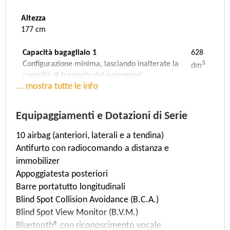
Altezza
177 cm
Capacità bagagliaio 1
628
3
Configurazione minima, lasciando inalterate la
dm
capacità di trasporto dei passeggeri.
... mostra tutte le info
Capacità bagagliaio 2
0
3
Configurazione media, con gli schienali dei sedili
dm
posteriori ribaltati.
Equipaggiamenti e Dotazioni di Serie
Capacità bagagliaio 3
1949
10 airbag (anteriori, laterali e a tendina)
3
Configurazione massima, con gli schienali dei
dm
Antifurto con radiocomando a distanza e
sedili posteriori ribaltati e tutto lo spazio
disponibile fino al tetto della vettura.
immobilizer
Appoggiatesta posteriori
Velocità massima
Accelerazione
Barre portatutto longitudinali
196 Km/h
9 sec. (da 0 a 100 Km/h)
Blind Spot Collision Avoidance (B.C.A.)
Blind Spot View Monitor (B.V.M.)
Massa
Rapporto Potenza/Tara
Bluetooth® con riconoscimento vocale
1975 Kg
(176 KW/1,975 T)