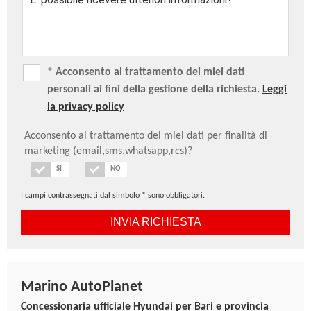
Retrovisore interno elettrocromatico
Safe Exit Assist (S.E.A)
Sedile guidatore regolabile in altezza
Sedile passeggero regolabile in altezza
* Acconsento al trattamento dei miei dati
Sedili anteriori elettrici riscaldati e ventilati
personali ai fini della gestione della richiesta.
Leggi
Sedili in pelle
la privacy policy
Sedili posteriori riscaldabili
Sensore pioggia
Acconsento al trattamento dei miei dati per finalità di
marketing (email,sms,whatsapp,rcs)?
Sensori di parcheggio anteriori e posteriori
Servizi telematici Bluelink® per 10 anni (Lite)
SI
NO
Sist. di nav. con display touch da 12.3", Apple
I campi contrassegnati dal simbolo * sono obbligatori.
Carplay/Android Auto, retrocamera e OTA per 6 mesi
Sistema di assistenza alla partenza in salita (H.A.C.)
Sistema di controllo della trazione (T.C.S.)
Sistema di controllo della velocità in discesa (D.B.C.)
Sistema di mantenimento al centro della corsia
Marino AutoPlanet
(L.F.A.)
Concessionaria ufficiale Hyundai per Bari e provincia
Sistema di monitoraggio pressione pneumatici