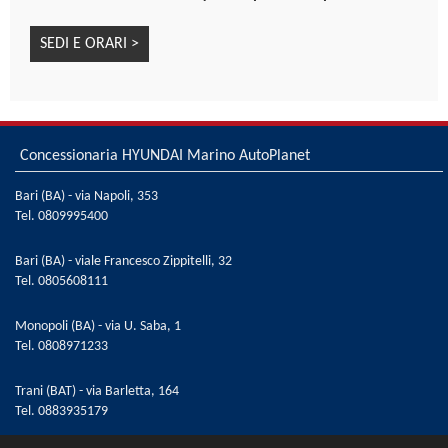
(T.P.M.S.)
SEDI E ORARI >
Sistema di riconoscimento attivo dei limiti di velocità
(I.S.L.A.)
Sistema di rilevamento della stanchezza del
conducente (D.A.W.)
Sistema elettronico di controllo della stabilità (E.S.C.)
Concessionaria HYUNDAI Marino AutoPlanet
Specchietti esterni regolabili e riscaldabili
elettricamente
Bari (BA) - via Napoli, 353
Tel.
0809995400
Specchietti retrovisori ripiegabili elettricamente
Supporto lombare elettrico sedile guiatore
Bari (BA) - viale Francesco Zippitelli, 32
Tendine parasole posteriori manuali
Tel.
0805608111
Vernice metallizzata Typhoon Silver
Vetri posteriori oscurati
Monopoli (BA) - via U. Saba, 1
Volante regolabile in altezza
Tel.
0808971233
Volante riscaldato
Trani (BAT) - via Barletta, 164
Volante rivestito in pelle
Tel.
0883935179
Welcome light dinamica