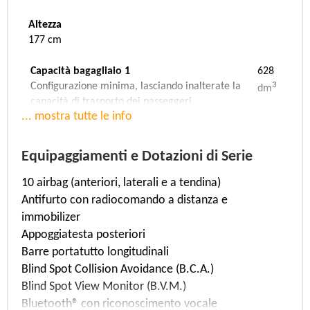
Altezza
177 cm
Capacità bagagliaio 1
628
3
Configurazione minima, lasciando inalterate la
dm
capacità di trasporto dei passeggeri.
... mostra tutte le info
Capacità bagagliaio 2
0
3
Configurazione media, con gli schienali dei sedili
dm
posteriori ribaltati.
Equipaggiamenti e Dotazioni di Serie
Capacità bagagliaio 3
1949
10 airbag (anteriori, laterali e a tendina)
3
Configurazione massima, con gli schienali dei
dm
Antifurto con radiocomando a distanza e
sedili posteriori ribaltati e tutto lo spazio
disponibile fino al tetto della vettura.
immobilizer
Appoggiatesta posteriori
Velocità massima
Accelerazione
Barre portatutto longitudinali
196 Km/h
9 sec. (da 0 a 100 Km/h)
Blind Spot Collision Avoidance (B.C.A.)
Blind Spot View Monitor (B.V.M.)
Massa
Rapporto Potenza/Tara
Bluetooth® con riconoscimento vocale
2040 Kg
(176 KW/2,04 T)