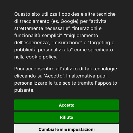
Email:
web@marinoautomobili.it
Consulente Online Hyundai: 0805608985
Questo sito utilizza i cookies e altre tecniche
di tracciamento (es. Google) per “attività
Menù
strettamente necessarie”, “interazioni e
L'azienda
funzionalità semplici”, “miglioramento
Hyundai Business Center
dell'esperienza”, “misurazione” e “targeting e
Orari di apertura e chiusura
pubblicità personalizzata” come specificato
Contattaci
nella
cookie policy
.
Convenzioni Hyundai
News Hyundai
Puoi acconsentire all’utilizzo di tali tecnologie
Informativa sulla Privacy
cliccando su 'Accetto'. In alternativa puoi
personalizzare le tue scelte tramite l'apposito
INFORMATIVA AI SENSI DELL'ART. 79 DEL REG. IVASS n° 40/2018
pulsante.
Accetto
Aggiorna le tue preferenze di consenso alle tecnologie di tracciamento.
Rifiuto
Cambia le mie impostazioni