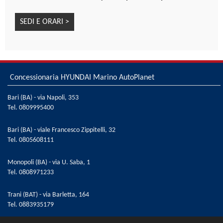
(T.P.M.S.)
SEDI E ORARI >
Sistema di riconoscimento attivo dei limiti di velocità
(I.S.L.A.)
Sistema di rilevamento della stanchezza del
conducente (D.A.W.)
Sistema elettronico di controllo della stabilità (E.S.C.)
Concessionaria HYUNDAI Marino AutoPlanet
Specchietti esterni regolabili e riscaldabili
elettricamente
Bari (BA) - via Napoli, 353
Tel.
0809995400
Specchietti retrovisori ripiegabili elettricamente
Supporto lombare elettrico sedile guiatore
Bari (BA) - viale Francesco Zippitelli, 32
Tendine parasole posteriori manuali
Tel.
0805608111
Vernice metallizzata Typhoon Silver
Vetri posteriori oscurati
Monopoli (BA) - via U. Saba, 1
Volante regolabile in altezza
Tel.
0808971233
Volante riscaldato
Trani (BAT) - via Barletta, 164
Volante rivestito in pelle
Tel.
0883935179
Welcome light dinamica