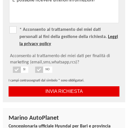
Retrovisore interno elettrocromatico
Safe Exit Assist (S.E.A)
Sedile guidatore regolabile in altezza
Sedile passeggero regolabile in altezza
* Acconsento al trattamento dei miei dati
Sedili anteriori elettrici riscaldati e ventilati
personali ai fini della gestione della richiesta.
Leggi
Sedili in pelle
la privacy policy
Sedili posteriori riscaldabili
Sensore pioggia
Acconsento al trattamento dei miei dati per finalità di
marketing (email,sms,whatsapp,rcs)?
Sensori di parcheggio anteriori e posteriori
Servizi telematici Bluelink® per 10 anni (Lite)
SI
NO
Sist. di nav. con display touch da 12.3", Apple
I campi contrassegnati dal simbolo * sono obbligatori.
Carplay/Android Auto, retrocamera e OTA per 6 mesi
Sistema di assistenza alla partenza in salita (H.A.C.)
Sistema di controllo della trazione (T.C.S.)
Sistema di controllo della velocità in discesa (D.B.C.)
Sistema di mantenimento al centro della corsia
Marino AutoPlanet
(L.F.A.)
Concessionaria ufficiale Hyundai per Bari e provincia
Sistema di monitoraggio pressione pneumatici