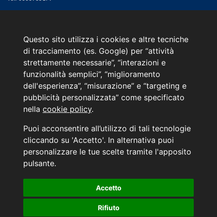
Email:
web@marinoautomobili.it
Consulente Online Hyundai: 0805608985
Questo sito utilizza i cookies e altre tecniche
di tracciamento (es. Google) per “attività
Menù
strettamente necessarie”, “interazioni e
L'azienda
funzionalità semplici”, “miglioramento
Hyundai Business Center
dell'esperienza”, “misurazione” e “targeting e
Orari di apertura e chiusura
pubblicità personalizzata” come specificato
Contattaci
nella
cookie policy
.
Convenzioni Hyundai
News Hyundai
Puoi acconsentire all’utilizzo di tali tecnologie
Informativa sulla Privacy
cliccando su 'Accetto'. In alternativa puoi
personalizzare le tue scelte tramite l'apposito
INFORMATIVA AI SENSI DELL'ART. 79 DEL REG. IVASS n° 40/2018
pulsante.
Accetto
Aggiorna le tue preferenze di consenso alle tecnologie di tracciamento.
Rifiuto