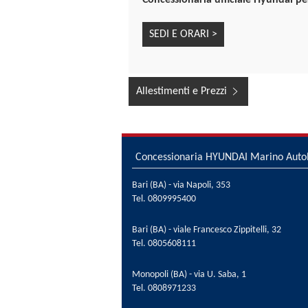
Concessionaria ufficiale Hyundai pe
SEDI E ORARI >
Allestimenti e Prezzi
Concessionaria HYUNDAI Marino Auto
Bari (BA) - via Napoli, 353
Tel.
0809995400
Bari (BA) - viale Francesco Zippitelli, 32
Tel.
0805608111
Monopoli (BA) - via U. Saba, 1
Tel.
0808971233