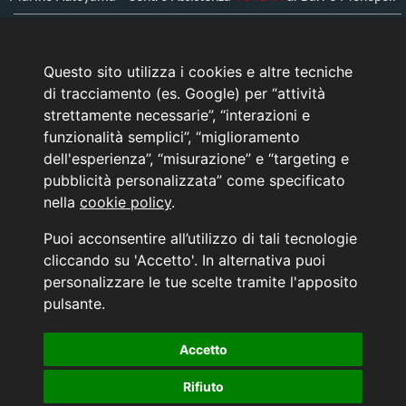
Bari (BA) - Viale Zippitelli, 34
Tel.
0805608111
Questo sito utilizza i cookies e altre tecniche
Monopoli (BA) - Umberto Saba 1
di tracciamento (es. Google) per “attività
Tel.
0808971233
strettamente necessarie”, “interazioni e
funzionalità semplici”, “miglioramento
> L'azienda
dell'esperienza”, “misurazione” e “targeting e
> Come raggiungerci
pubblicità personalizzata” come specificato
> Contattaci
nella
cookie policy
.
News Toyota
Puoi acconsentire all’utilizzo di tali tecnologie
Informativa sulla Privacy
cliccando su 'Accetto'. In alternativa puoi
personalizzare le tue scelte tramite l'apposito
INFORMATIVA AI SENSI DELL'ART. 79 DEL REG. IVASS n° 40/2018
pulsante.
Accetto
Aggiorna le tue preferenze di consenso alle tecnologie di tracciamento.
Rifiuto