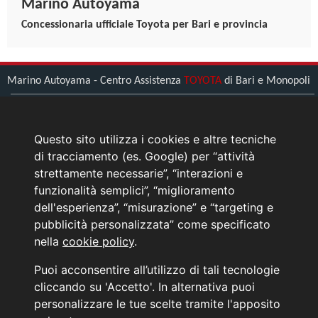
Marino Autoyama
Concessionaria ufficiale Toyota per Bari e provincia
Marino Autoyama - Centro Assistenza
TOYOTA
di Bari e Monopoli
Bari (BA) - Viale Zippitelli, 34
Tel.
0805608111
Questo sito utilizza i cookies e altre tecniche
Monopoli (BA) - Umberto Saba 1
di tracciamento (es. Google) per “attività
Tel.
0808971233
strettamente necessarie”, “interazioni e
funzionalità semplici”, “miglioramento
> L'azienda
dell'esperienza”, “misurazione” e “targeting e
> Come raggiungerci
pubblicità personalizzata” come specificato
> Contattaci
nella
cookie policy
.
News Toyota
Puoi acconsentire all’utilizzo di tali tecnologie
Informativa sulla Privacy
cliccando su 'Accetto'. In alternativa puoi
personalizzare le tue scelte tramite l'apposito
INFORMATIVA AI SENSI DELL'ART. 79 DEL REG. IVASS n° 40/2018