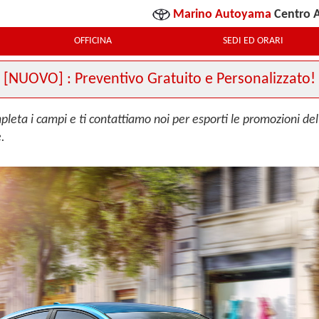
Marino Autoyama
Centro A
OFFICINA
SEDI ED ORARI
[NUOVO] : Preventivo Gratuito e Personalizzato!
pleta i campi e ti contattiamo noi per esporti le promozioni del
e.