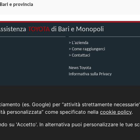
Bari e provincia
ssistenza
TOYOTA
di Bari e Monopoli
> L'azienda
> Come raggiungerci
> Contattaci
News Toyota
Informativa sulla Privacy
INFORMATIVA AI SENSI DELL'ART. 79 DEL REG. IVASS n° 40/2018
cciamento (es. Google) per “attività strettamente necessarie”
cità personalizzata” come specificato nella
cookie policy
.
Aggiorna le tue preferenze di consenso alle tecnologie di tracciamento.
ando su 'Accetto'. In alternativa puoi personalizzare le tue s