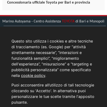
Concessionaria ufficiale Toyota per Bari e provincia
Marino Autoyama - Centro Assistenza
TOYOTA
di Bari e Monopoli
Bari (BA) - Viale Zippitelli, 34
Tel.
0805608111
Questo sito utilizza i cookies e altre tecniche
Monopoli (BA) - Umberto Saba 1
di tracciamento (es. Google) per “attività
Tel.
0808971233
strettamente necessarie”, “interazioni e
funzionalità semplici”, “miglioramento
> L'azienda
dell'esperienza”, “misurazione” e “targeting e
> Come raggiungerci
pubblicità personalizzata” come specificato
> Contattaci
nella
cookie policy
.
News Toyota
Puoi acconsentire all’utilizzo di tali tecnologie
Informativa sulla Privacy
cliccando su 'Accetto'. In alternativa puoi
personalizzare le tue scelte tramite l'apposito
INFORMATIVA AI SENSI DELL'ART. 79 DEL REG. IVASS n° 40/2018
pulsante.