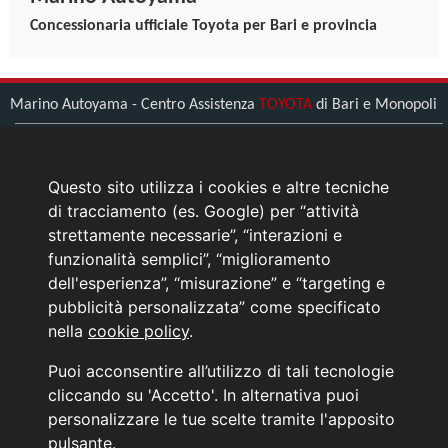
Concessionaria ufficiale Toyota per Bari e provincia
Marino Autoyama - Centro Assistenza
TOYOTA
di Bari e Monopoli
Bari (BA) - Viale Zippitelli, 34
Tel.
0805608111
Questo sito utilizza i cookies e altre tecniche
Monopoli (BA) - Umberto Saba 1
di tracciamento (es. Google) per “attività
Tel.
0808971233
strettamente necessarie”, “interazioni e
funzionalità semplici”, “miglioramento
> L'azienda
dell'esperienza”, “misurazione” e “targeting e
> Come raggiungerci
pubblicità personalizzata” come specificato
> Contattaci
nella
cookie policy
.
News Toyota
Puoi acconsentire all’utilizzo di tali tecnologie
Informativa sulla Privacy
cliccando su 'Accetto'. In alternativa puoi
personalizzare le tue scelte tramite l'apposito
INFORMATIVA AI SENSI DELL'ART. 79 DEL REG. IVASS n° 40/2018
pulsante.