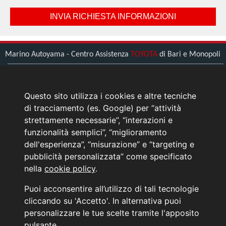
Marino Autoyama - Centro Assistenza
TOYOTA
di Bari e Monopoli
Bari (BA) - Viale Zippitelli, 34
Tel.
0805608111
Questo sito utilizza i cookies e altre tecniche
Monopoli (BA) - Umberto Saba 1
di tracciamento (es. Google) per “attività
Tel.
0808971233
strettamente necessarie”, “interazioni e
funzionalità semplici”, “miglioramento
> L'azienda
dell'esperienza”, “misurazione” e “targeting e
> Come raggiungerci
pubblicità personalizzata” come specificato
> Contattaci
nella
cookie policy
.
News Toyota
Puoi acconsentire all’utilizzo di tali tecnologie
Informativa sulla Privacy
cliccando su 'Accetto'. In alternativa puoi
personalizzare le tue scelte tramite l'apposito
INFORMATIVA AI SENSI DELL'ART. 79 DEL REG. IVASS n° 40/2018
pulsante.