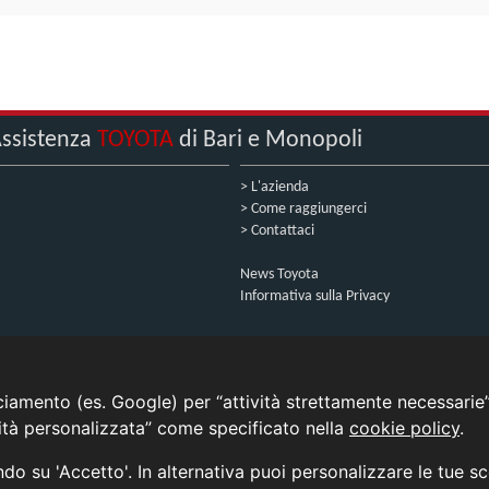
ssistenza
TOYOTA
di Bari e Monopoli
> L'azienda
> Come raggiungerci
> Contattaci
News Toyota
Informativa sulla Privacy
INFORMATIVA AI SENSI DELL'ART. 79 DEL REG. IVASS n° 40/2018
cciamento (es. Google) per “attività strettamente necessarie”
cità personalizzata” come specificato nella
cookie policy
.
Aggiorna le tue preferenze di consenso alle tecnologie di tracciamento.
ando su 'Accetto'. In alternativa puoi personalizzare le tue s