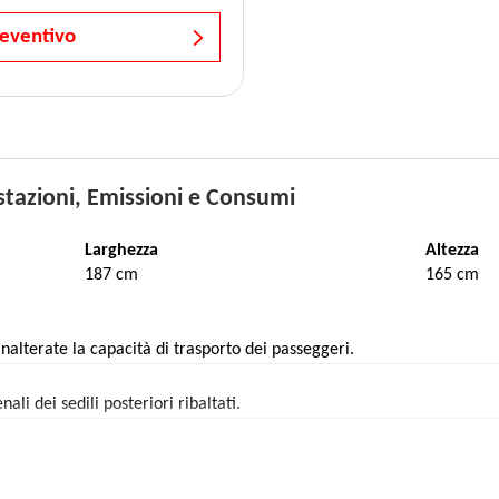
reventivo
tazioni, Emissioni e Consumi
Larghezza
Altezza
187 cm
165 cm
nalterate la capacità di trasporto dei passeggeri.
ali dei sedili posteriori ribaltati.
nali dei sedili posteriori ribaltati e tutto lo spazio disponibile fino a