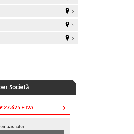
er Società
€ 27.625 + IVA
romozionale: