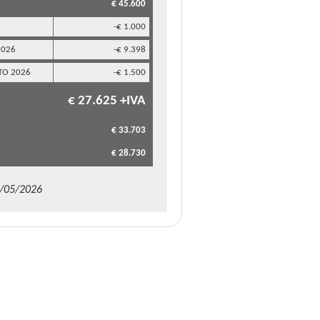
€ 45.600
-€ 1.000
2026
-€ 9.398
TO 2026
-€ 1.500
€ 27.625 +IVA
€ 33.703
€ 28.730
9/05/2026