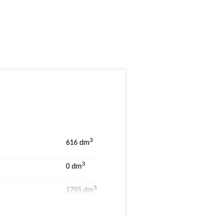
3
616 dm
3
0 dm
3
1795 dm
l tetto della vettura.