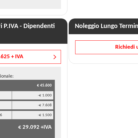
 P.IVA - Dipendenti
Noleggio Lungo Termi
Richiedi 
.625 + IVA
ionale:
€ 45.600
-€ 1.000
-€ 7.608
26
-€ 1.500
€ 29.092 +IVA