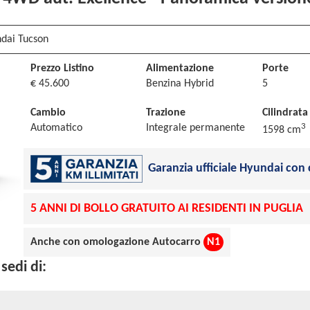
undai Tucson
Prezzo Listino
Alimentazione
Porte
€ 45.600
Benzina Hybrid
5
Cambio
Trazione
Cilindrata
3
Automatico
Integrale permanente
1598 cm
Garanzia ufficiale Hyundai con 
5 ANNI DI BOLLO GRATUITO AI RESIDENTI IN PUGLIA
Anche con omologazione Autocarro
N1
sedi di: