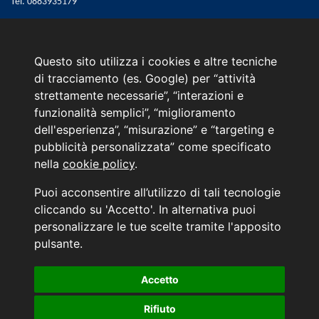
Tel.
0883935179
Email:
web@marinoautomobili.it
Consulente Online Hyundai: 0805608985
Questo sito utilizza i cookies e altre tecniche
Menù
di tracciamento (es. Google) per “attività
strettamente necessarie”, “interazioni e
L'azienda
funzionalità semplici”, “miglioramento
Hyundai Business Center
dell'esperienza”, “misurazione” e “targeting e
Orari di apertura e chiusura
pubblicità personalizzata” come specificato
Contattaci
nella
cookie policy
.
Convenzioni Hyundai
News Hyundai
Puoi acconsentire all’utilizzo di tali tecnologie
Informativa sulla Privacy
cliccando su 'Accetto'. In alternativa puoi
personalizzare le tue scelte tramite l'apposito
INFORMATIVA AI SENSI DELL'ART. 79 DEL REG. IVASS n° 40/2018
pulsante.
Accetto
Aggiorna le tue preferenze di consenso alle tecnologie di tracciamento.
Rifiuto