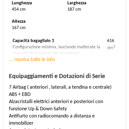
Lunghezza
Larghezza
454 cm
187 cm
Altezza
167 cm
Capacità bagagliaio 1
616
3
Configurazione minima, lasciando inalterate la
dm
capacità di trasporto dei passeggeri.
... mostra tutte le info
Capacità bagagliaio 2
0
3
Configurazione media, con gli schienali dei sedili
dm
posteriori ribaltati.
Equipaggiamenti e Dotazioni di Serie
Capacità bagagliaio 3
1795
7 Airbag ( anteriori , laterali, a tendina e centrale)
3
Configurazione massima, con gli schienali dei
dm
ABS + EBD
sedili posteriori ribaltati e tutto lo spazio
disponibile fino al tetto della vettura.
Alzacristalli elettrici anteriori e posteriori con
funzione Up & Down Safety
Velocità massima
Accelerazione
Antifurto con radiocomando a distanza e
196 Km/h
8 sec. (da 0 a 100 Km/h)
immobilizer