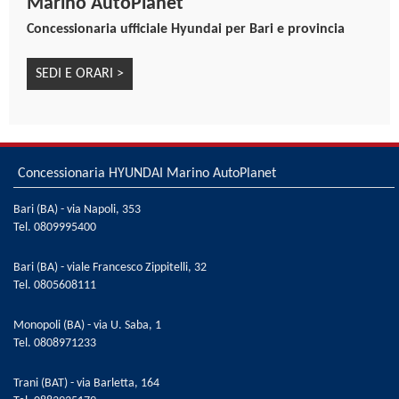
Marino AutoPlanet
Specchietti retrovisori regolabili, ripiegabili e
Concessionaria ufficiale Hyundai per Bari e provincia
riscaldabili elettricamente
Trailer Stability Assist (T.S.A.)
SEDI E ORARI >
Vetri posteriori oscurati
Volante regolabile in altezza e in profondità
Volante riscaldabile
Volante rivestito in pelle
Concessionaria HYUNDAI Marino AutoPlanet
Bari (BA) - via Napoli, 353
Tel.
0809995400
Bari (BA) - viale Francesco Zippitelli, 32
Tel.
0805608111
Monopoli (BA) - via U. Saba, 1
Tel.
0808971233
Trani (BAT) - via Barletta, 164