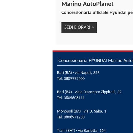
Marino AutoPlanet
Concessionaria ufficiale Hyundai pe
SEDI E ORARI >
Concessionaria HYUNDAI Marino Auto
Bari (BA) - via Napoli, 353
Tel.
0809995400
Bari (BA) - viale Francesco Zippitelli, 32
Tel.
0805608111
Monopoli (BA) - via U. Saba, 1
Tel.
0808971233
Trani (BAT) - via Barletta, 164