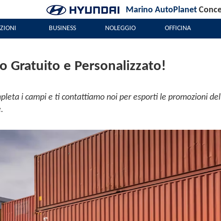
Marino AutoPlanet
Conces
ZIONI
BUSINESS
NOLEGGIO
OFFICINA
 Gratuito e Personalizzato!
pleta i campi e ti contattiamo noi per esporti le promozioni del
e.