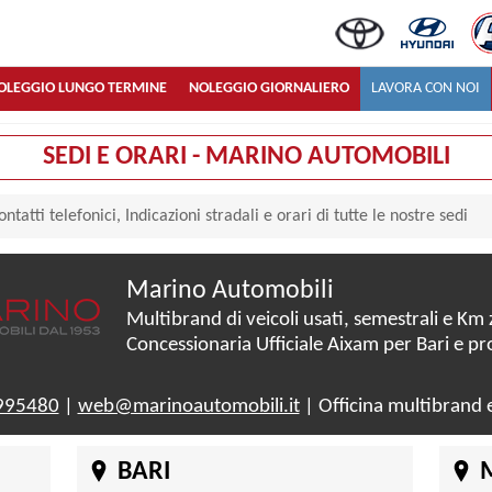
OLEGGIO LUNGO TERMINE
NOLEGGIO GIORNALIERO
LAVORA CON NOI
SEDI E ORARI - MARINO AUTOMOBILI
ntatti telefonici, Indicazioni stradali e orari di tutte le nostre sedi
Marino Automobili
Multibrand di veicoli usati, semestrali e Km 
Concessionaria Ufficiale Aixam per Bari e pr
995480
|
web@marinoautomobili.it
| Officina multibrand 
BARI