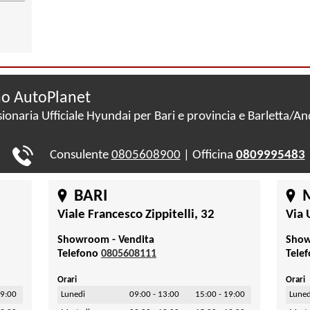
o AutoPlanet
ionaria Ufficiale Hyundai per Bari e provincia e Barletta/An
Consulente
0805608900
| Officina
0809995483
BARI
Viale Francesco Zippitelli, 32
Via 
Showroom - Vendita
Show
Telefono
0805608111
Tele
Orari
Orari
19:00
Lunedi
09:00 - 13:00
15:00 - 19:00
Luned