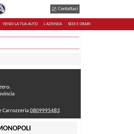
Contattaci
VENDI LA TUA AUTO
L'AZIENDA
SEDI E ORARI
zero.
ovincia
e Carrozzeria
0809995483
MONOPOLI