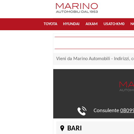
TOYOTA
HYUNDAI
AIXAM
USATO-KM0
N
Vieni da Marino Automobili - Indirizzi, co
Consulente
0809
BARI