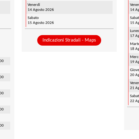
Venerdi
Vener
14 Agosto 2026
14 A
Sabato
Saba
15 Agosto 2026
15 A
Lune
17 A
Indicazioni Stradali - Maps
Mart
18 A
Merc
:00
19 A
Giove
20 A
:00
Vener
21 A
:00
Saba
22 A
:00
:00