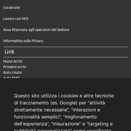
Corporate
Lavora con NOI
Area Riservata agli operatori del Settore
Informativa sulla Privacy
Link
Nuovi Arrivi
Prossimi arrivi
Auto Usate
Auto KM0
Auto Nuove
Noleggio a lungo termine
Questo sito utilizza i cookies e altre tecniche
PRENOTA IL TUO INTERVENTO DI OFFICINA
di tracciamento (es. Google) per “attività
PRENOTA LA REVISIONE DELLA TUA AUTO
strettamente necessarie”, “interazioni e
funzionalità semplici”, “miglioramento
Consulente Online Usato: 0805608980
dell'esperienza”, “misurazione” e “targeting e
Consulente Online Hyundai: 0805608985
pubblicità personalizzata” come specificato