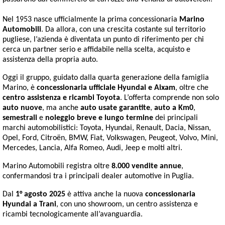
Nel 1953 nasce ufficialmente la prima concessionaria
Marino
Automobili
. Da allora, con una crescita costante sul territorio
pugliese, l’azienda è diventata un punto di riferimento per chi
cerca un partner serio e affidabile nella scelta, acquisto e
assistenza della propria auto.
Oggi il gruppo, guidato dalla quarta generazione della famiglia
Marino, è
concessionaria ufficiale Hyundai e Aixam
, oltre che
centro assistenza e ricambi Toyota
. L’offerta comprende non solo
auto nuove
, ma anche
auto usate garantite
,
auto a Km0
,
semestrali
e
noleggio breve e lungo termine
dei principali
marchi automobilistici: Toyota, Hyundai, Renault, Dacia, Nissan,
Opel, Ford, Citroën, BMW, Fiat, Volkswagen, Peugeot, Volvo, Mini,
Mercedes, Lancia, Alfa Romeo, Audi, Jeep e molti altri.
Marino Automobili registra oltre
8.000 vendite annue
,
confermandosi tra i principali dealer automotive in Puglia.
Dal
1° agosto 2025
è attiva anche la nuova
concessionaria
Hyundai a Trani
, con uno showroom, un centro assistenza e
ricambi tecnologicamente all’avanguardia.