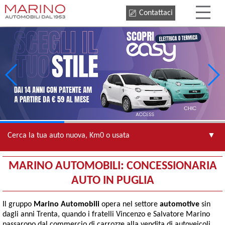
Contattaci
Cerca la tua auto nuova, Km0 o usata
MARINO AUTOMOBILI: CONCESSIONARIA
AUTO IN PUGLIA
Il gruppo
Marino Automobili
opera nel settore
automotive
sin
dagli anni Trenta, quando i fratelli Vincenzo e Salvatore Marino
passarono dal commercio di carrozze alla vendita di autoveicoli.