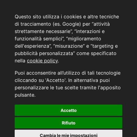
Auto Nuove
Noleggio a lungo termine
Questo sito utilizza i cookies e altre tecniche
PRENOTA IL TUO INTERVENTO DI OFFICINA
di tracciamento (es. Google) per “attività
PRENOTA LA REVISIONE DELLA TUA AUTO
strettamente necessarie”, “interazioni e
funzionalità semplici”, “miglioramento
Consulente Online Usato: 0805608980
dell'esperienza”, “misurazione” e “targeting e
Consulente Online Hyundai: 0805608985
pubblicità personalizzata” come specificato
nella
cookie policy
.
AUTO PLANET BARI SRL | BARI, via Zippitelli 32-34 - CAP 70132 | P.I. 05126720720
Puoi acconsentire all’utilizzo di tali tecnologie
Copyright © 2011-2026 - Tutti i diritti sono riservati.
cliccando su 'Accetto'. In alternativa puoi
Generata in 0,01 secondi | 216.73.216.133
personalizzare le tue scelte tramite l'apposito
INFORMATIVA AI SENSI DELL'ART. 79 DEL REG. IVASS n° 40/2018
pulsante.
Accetto
Aggiorna le tue preferenze di consenso alle tecnologie di tracciamento.
Rifiuto
Cambia le mie impostazioni