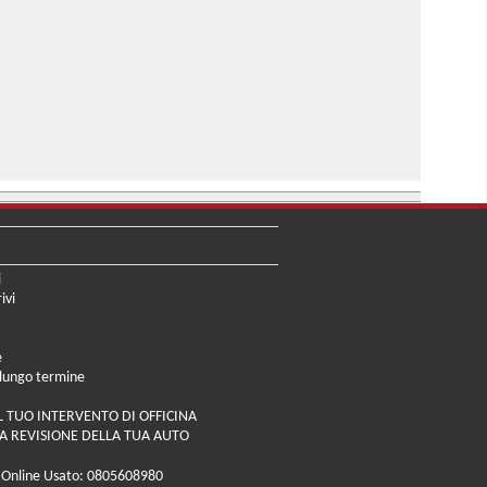
i
ivi
e
 lungo termine
L TUO INTERVENTO DI OFFICINA
A REVISIONE DELLA TUA AUTO
 Online Usato: 0805608980