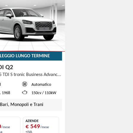
LEGGIO LUNGO TERMINE
DI Q2
Q2 35 TDI S tronic Business Advanced
l
Automatico
d. 1968
150cv / 110kW
Bari, Monopoli e Trani
AZIENDE
0
€ 549
/mese
/mese
sa
+IVA