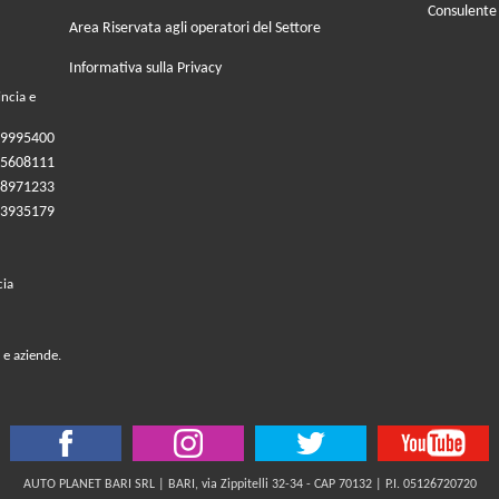
Consulente
Area Riservata agli operatori del Settore
Informativa sulla Privacy
incia e
09995400
05608111
08971233
83935179
cia
 e aziende.
AUTO PLANET BARI SRL | BARI, via Zippitelli 32-34 - CAP 70132 | P.I. 05126720720