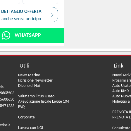
DETTAGLIO OFFERTA
anche senza anticipo
WHATSAPP
Utili
Link
News Marino
Nuovi Arriv
Iscrizione Newsletter
Prossimi arr
Dicono di Noi
Auto Usate
cia
Auto KM0
05608503
Valutiamo il tuo Usato
Auto Nuov
05608650
Agevolazione fiscale Legge 104
Noleggio a
08971233
FAQ
PRENOTA I
Corporate
PRENOTA L
ovincia
Lavora con NOI
Consulente