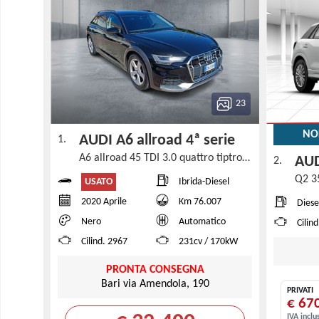
23
NO
AUDI A6 allroad 4ª serie
1.
A6 allroad 45 TDI 3.0 quattro tiptronic
AU
2.
USATO
Ibrida-Diesel
2020 Aprile
Km 76.007
Diese
Nero
Automatico
Cilin
Cilind. 2967
231cv / 170kW
PRONTA CONSEGNA
Bari via Amendola, 190
PRIVATI
€ 67
IVA inclu