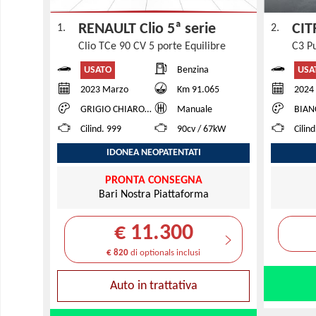
RENAULT Clio 5ª serie
CIT
1.
2.
Clio TCe 90 CV 5 porte Equilibre
C3 P
USATO
USA
Benzina
2023 Marzo
Km 91.065
2024
GRIGIO CHIARO M
Manuale
BIAN
Cilind. 999
90cv / 67kW
Cilin
IDONEA NEOPATENTATI
PRONTA CONSEGNA
Bari Nostra Piattaforma
€ 11.300
€ 820
di optionals inclusi
Auto in trattativa