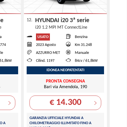
rie
HYUNDAI i20 3ª serie
12.
ne
i20 1.2 MPI MT ConnectLine
USATO
a
Benzina
.774
2023 Agosto
Km 31.248
le
AZZURRO MET
Manuale
 61,8kW
Cilind. 1197
84cv / 61,8kW
IDONEA NEOPATENTATI
PRONTA CONSEGNA
4
Bari via Amendola, 190
€ 14.300
GARANZIA UFFICIALE HYUNDAI A
O A
CHILOMETRAGGIO ILLIMITATO FINO A