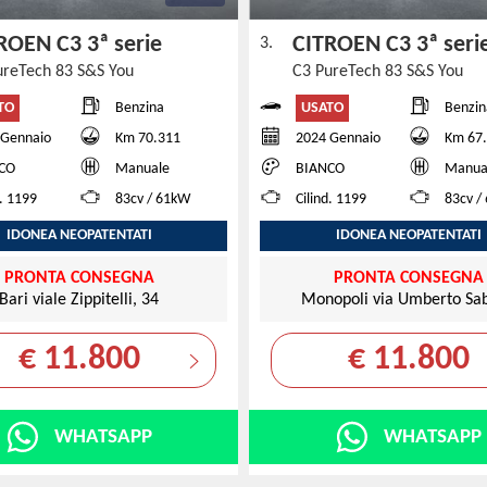
ROEN C3 3ª serie
CITROEN C3 3ª ser
3.
ureTech 83 S&S You
C3 PureTech 83 S&S You
TO
USATO
Benzina
Benzin
 Gennaio
Km 70.311
2024 Gennaio
Km 67
CO
Manuale
BIANCO
Manua
d. 1199
83cv / 61kW
Cilind. 1199
83cv /
IDONEA NEOPATENTATI
IDONEA NEOPATENTATI
PRONTA CONSEGNA
PRONTA CONSEGNA
Bari viale Zippitelli, 34
Monopoli via Umberto Sab
€ 11.800
€ 11.800
WHATSAPP
WHATSAPP