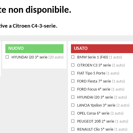
te non disponibile.
ive a Citroen C4-3-serie.
NUOVO
USATO
HYUNDAI i20 3ª serie
(20 auto)
BMW Serie 1 (F40)
(1 auto)
CITROEN C3 3ª serie
(2 auto)
FIAT Tipo 5 Porte
(1 auto)
FORD Fiesta 7ª serie
(1 auto)
FORD Focus 4ª serie
(1 auto)
HYUNDAI i20 3ª serie
(2 auto)
LANCIA Ypsilon 3ª serie
(2 auto)
OPEL Corsa 6ª serie
(2 auto)
PEUGEOT 208 2ª serie
(1 auto)
RENAULT Clio 5ª serie
(1 auto)