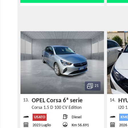
21
OPEL Corsa 6ª serie
HYU
13.
14.
Corsa 1.5 D 100 CV Edition
i20 1
USATO
KM0
Diesel
2023 Luglio
Km 56.691
2026 