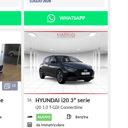
LUGLIO 2028
WHATSAPP
18
rie
HYUNDAI i20 3ª serie
16.
i20 1.0 T-GDI Connectline
NUOVO
a
Benzina
da Immatricolare