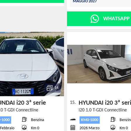
MAGGIO 2027
WHATSAPP
14
NDAI i20 3ª serie
HYUNDAI i20 3ª se
15.
.0 T-GDI Connectline
i20 1.0 T-GDI Connectline
-1000
KM0-1000
Benzina
Benzin
Febbraio
Km 0
2026 Marzo
Km 0