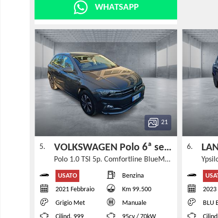
WHATSAPP
21
VOLKSWAGEN Polo 6ª serie
LAN
5.
6.
Polo 1.0 TSI 5p. Comfortline BlueMotion Technology
USATO
USA
Benzina
2021 Febbraio
Km 99.500
2023 
Grigio Met
Manuale
BLU 
Cilind. 999
95cv / 70kW
Cilin