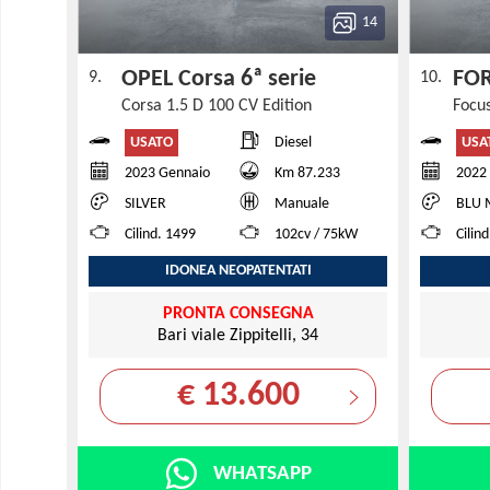
14
OPEL Corsa 6ª serie
FOR
9.
10.
Corsa 1.5 D 100 CV Edition
USATO
USA
Diesel
2023 Gennaio
Km 87.233
2022
SILVER
Manuale
BLU 
Cilind. 1499
102cv / 75kW
Cilin
IDONEA NEOPATENTATI
PRONTA CONSEGNA
Bari viale Zippitelli, 34
€ 13.600
WHATSAPP