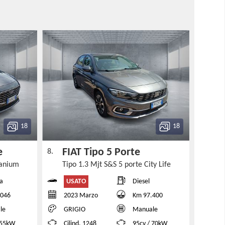
18
18
ie
FIAT Tipo 5 Porte
8.
itanium
Tipo 1.3 Mjt S&S 5 porte City Life
USATO
a
Diesel
.046
2023 Marzo
Km 97.400
le
GRIGIO
Manuale
 55kW
Cilind. 1248
95cv / 70kW