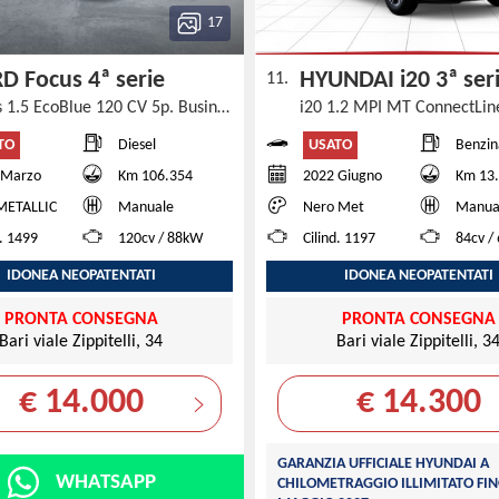
17
D Focus 4ª serie
HYUNDAI i20 3ª se
11.
Focus 1.5 EcoBlue 120 CV 5p. Business
i20 1.2 MPI MT ConnectLi
TO
USATO
Diesel
Benzin
 Marzo
Km 106.354
2022 Giugno
Km 13
METALLIC
Manuale
Nero Met
Manua
d. 1499
120cv / 88kW
Cilind. 1197
84cv /
IDONEA NEOPATENTATI
IDONEA NEOPATENTATI
PRONTA CONSEGNA
PRONTA CONSEGNA
Bari viale Zippitelli, 34
Bari viale Zippitelli, 3
€ 14.000
€ 14.300
GARANZIA UFFICIALE HYUNDAI A
WHATSAPP
CHILOMETRAGGIO ILLIMITATO FIN