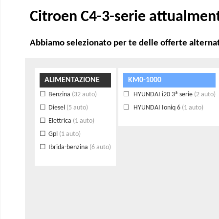
Citroen C4-3-serie attualmen
Abbiamo selezionato per te delle offerte alternat
ALIMENTAZIONE
KM0-1000
Benzina
(32 auto)
HYUNDAI i20 3ª serie
(2 auto)
Diesel
(5 auto)
HYUNDAI Ioniq 6
(1 auto)
Elettrica
(1 auto)
Gpl
(1 auto)
Ibrida-benzina
(6 auto)