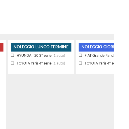
NOLEGGIO LUNGO TERMINE
NOLEGGIO GIORNALIER
HYUNDAI i20 3ª serie
(1 auto)
FIAT Grande Panda
(2 auto)
TOYOTA Yaris 4ª serie
(1 auto)
TOYOTA Yaris 4ª serie
(1 au