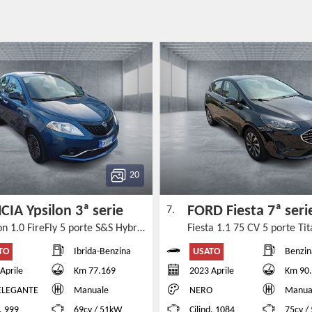
20
CIA Ypsilon 3ª serie
FORD Fiesta 7ª ser
7.
Ypsilon 1.0 FireFly 5 porte S&S Hybrid Ecochic Silver
Fiesta 1.1 75 CV 5 porte T
TO
USATO
Ibrida-Benzina
Benzin
Aprile
Km 77.169
2023 Aprile
Km 90
ELEGANTE
Manuale
NERO
Manua
d. 999
69cv / 51kW
Cilind. 1084
75cv /