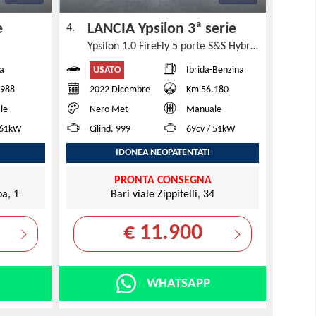
ie
LANCIA Ypsilon 3ª serie
4.
Ypsilon 1.0 FireFly 5 porte S&S Hybrid Ecochic Silver
USATO
a
Ibrida-Benzina
.988
2022 Dicembre
Km 56.180
le
Nero Met
Manuale
 61kW
Cilind. 999
69cv / 51kW
IDONEA NEOPATENTATI
PRONTA CONSEGNA
a, 1
Bari viale Zippitelli, 34
€ 11.900
WHATSAPP