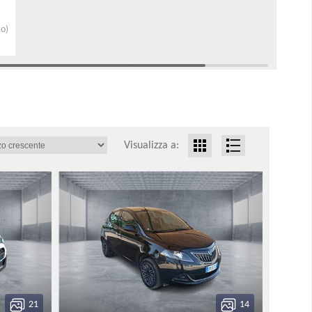
to)
Visualizza a:
21
14