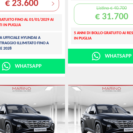
€ 23.600
Listino € 40.700
€ 31.700
ATUITO FINO AL 01/01/2029 AI
I IN PUGLIA
5 ANNI DI BOLLO GRATUITO AI RE
A UFFICIALE HYUNDAI A
IN PUGLIA
TRAGGIO ILLIMITATO FINO A
E 2028
WHATSAPP
WHATSAPP