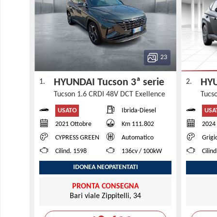
23
HYUNDAI Tucson 3ª serie
HYU
1.
2.
Tucson 1.6 CRDI 48V DCT Exellence
Tucs
USATO
USA
Ibrida-Diesel
2021 Ottobre
Km 111.802
2024
CYPRESS GREEN
Automatico
Grigi
Cilind. 1598
136cv / 100kW
Cilin
IDONEA NEOPATENTATI
PRONTA CONSEGNA
Bari viale Zippitelli, 34