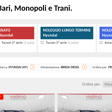
ari, Monopoli e Trani.
USATO
NOLEGGIO LUNGO TERMINE
NOLE
Hyundai
Hyundai
Hyun
Tucson 3ª serie
(2 auto)
Tucson 3ª serie
(1 auto)
Kona 
Marca:
HYUNDAI (HY)
Alimentazione:
IBRIDA-DIESEL
Ordine per:
PR
Ordina per:
O