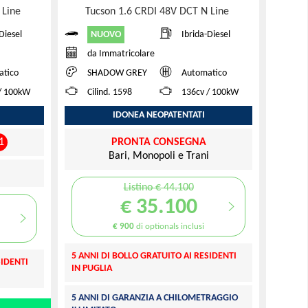
 Line
Tucson 1.6 CRDI 48V DCT N Line
NUOVO
Diesel
Ibrida-Diesel
da Immatricolare
atico
SHADOW GREY
Automatico
/ 100kW
Cilind. 1598
136cv / 100kW
IDONEA NEOPATENTATI
1
PRONTA CONSEGNA
Bari, Monopoli e Trani
i
Listino € 44.100
€ 35.100
€ 900
di optionals inclusi
5 ANNI DI BOLLO GRATUITO AI RESIDENTI
SIDENTI
IN PUGLIA
5 ANNI DI GARANZIA A CHILOMETRAGGIO