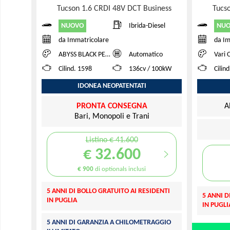
Tucson 1.6 CRDI 48V DCT Business
Tucs
NUOVO
NU
Ibrida-Diesel
da Immatricolare
da Im
ABYSS BLACK PEARL
Automatico
Vari 
Cilind. 1598
136cv / 100kW
Cilin
IDONEA NEOPATENTATI
PRONTA CONSEGNA
A
Bari, Monopoli e Trani
Listino € 41.600
€ 32.600
€ 900
di optionals inclusi
5 ANNI DI BOLLO GRATUITO AI RESIDENTI
5 ANNI D
IN PUGLIA
IN PUGLI
5 ANNI DI GARANZIA A CHILOMETRAGGIO