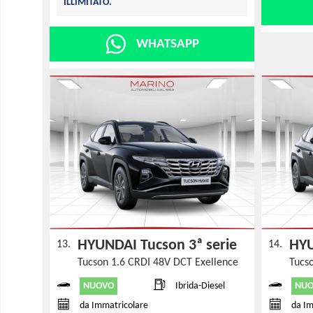
ILLIMITATO.
WHATSAPP
HYUNDAI Tucson 3ª serie
HYU
13.
14.
Tucson 1.6 CRDI 48V DCT Exellence
Tucs
NUOVO
NU
Ibrida-Diesel
da Immatricolare
da Im