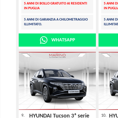
5 ANNI DI BOLLO GRATUITO AI RESIDENTI
5 ANNI D
IN PUGLIA
IN PUGLI
5 ANNI DI GARANZIA A CHILOMETRAGGIO
5 ANNI 
ILLIMITATO.
ILLIMITA
WHATSAPP
HYUNDAI Tucson 3ª serie
HYU
9.
10.