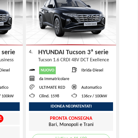
 serie
HYUNDAI Tucson 3ª serie
4.
usiness
Tucson 1.6 CRDI 48V DCT Exellence
NUOVO
Diesel
Ibrida-Diesel
da Immatricolare
atico
ULTIMATE RED
Automatico
/ 100kW
Cilind. 1598
136cv / 100kW
IDONEA NEOPATENTATI
1
PRONTA CONSEGNA
Bari, Monopoli e Trani
i