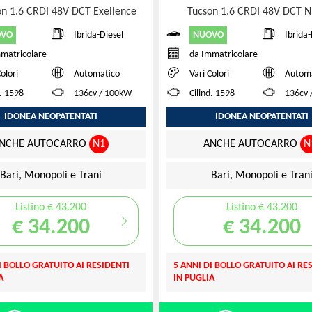
on 1.6 CRDI 48V DCT Exellence
Tucson 1.6 CRDI 48V DCT N
OVO
NUOVO
Ibrida-Diesel
Ibrida-
matricolare
da Immatricolare
Colori
Automatico
Vari Colori
Autom
d. 1598
136cv / 100kW
Cilind. 1598
136cv 
IDONEA NEOPATENTATI
IDONEA NEOPATENTATI
NCHE AUTOCARRO
N1
ANCHE AUTOCARRO
N
Bari, Monopoli e Trani
Bari, Monopoli e Tran
Listino € 43.200
Listino € 43.200
€ 34.200
€ 34.200
I BOLLO GRATUITO AI RESIDENTI
5 ANNI DI BOLLO GRATUITO AI RE
A
IN PUGLIA