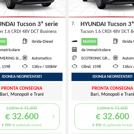
NDAI Tucson 3ª serie
HYUNDAI Tucson 3ª
7.
on 1.6 CRDI 48V DCT Business
Tucson 1.6 CRDI 48V DCT B
OVO
NUOVO
Ibrida-Diesel
Ibrida-
matricolare
da Immatricolare
ERING SILVER
Automatico
ECOTRONIC GRAY PEARL
Autom
d. 1598
136cv / 100kW
Cilind. 1598
136cv 
IDONEA NEOPATENTATI
IDONEA NEOPATENTATI
PRONTA CONSEGNA
PRONTA CONSEGNA
Bari, Monopoli e Trani
Bari, Monopoli e Tran
Listino € 41.600
Listino € 41.600
€ 32.600
€ 32.600
€ 900
di optionals inclusi
€ 900
di optionals inclusi