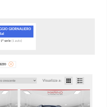
GGIO GIORNALIERO
dai
1ª serie
(1 auto)
EZZO
Visualizza a: