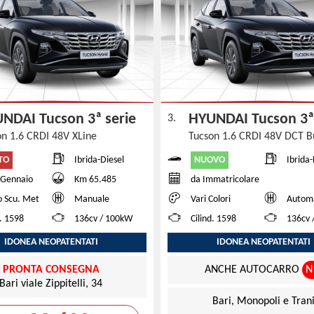
NDAI Tucson 3ª serie
HYUNDAI Tucson 3ª
3.
on 1.6 CRDI 48V XLine
Tucson 1.6 CRDI 48V DCT B
TO
NUOVO
Ibrida-Diesel
Ibrida-
 Gennaio
Km 65.485
da Immatricolare
o Scu. Met
Manuale
Vari Colori
Autom
d. 1598
136cv / 100kW
Cilind. 1598
136cv 
IDONEA NEOPATENTATI
IDONEA NEOPATENTATI
PRONTA CONSEGNA
ANCHE AUTOCARRO
N
Bari viale Zippitelli, 34
Bari, Monopoli e Tran