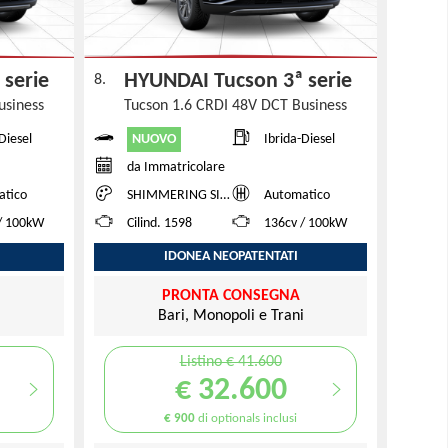
 serie
HYUNDAI Tucson 3ª serie
8.
usiness
Tucson 1.6 CRDI 48V DCT Business
NUOVO
Diesel
Ibrida-Diesel
da Immatricolare
atico
SHIMMERING SILVER
Automatico
/ 100kW
Cilind. 1598
136cv / 100kW
IDONEA NEOPATENTATI
PRONTA CONSEGNA
i
Bari, Monopoli e Trani
Listino € 41.600
€ 32.600
€ 900
di optionals inclusi