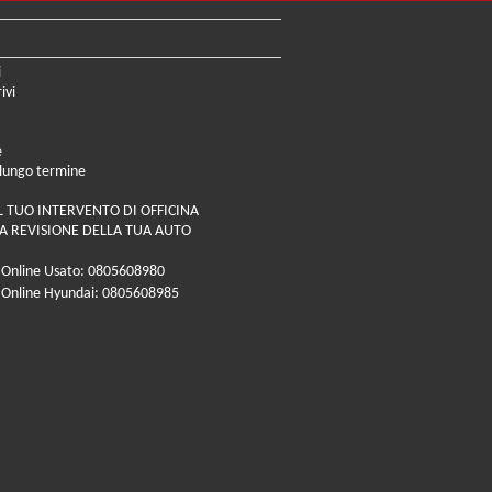
i
ivi
e
 lungo termine
L TUO INTERVENTO DI OFFICINA
A REVISIONE DELLA TUA AUTO
 Online Usato: 0805608980
 Online Hyundai: 0805608985