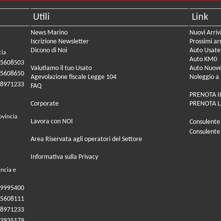
Utili
Link
News Marino
Nuovi Arriv
Iscrizione Newsletter
Prossimi arr
Dicono di Noi
Auto Usate
cia
Auto KM0
05608503
Valutiamo il tuo Usato
Auto Nuov
05608650
Agevolazione fiscale Legge 104
Noleggio a
08971233
FAQ
PRENOTA I
Corporate
PRENOTA L
ovincia
Lavora con NOI
Consulente
Consulente
Area Riservata agli operatori del Settore
Informativa sulla Privacy
incia e
09995400
05608111
08971233
83935179