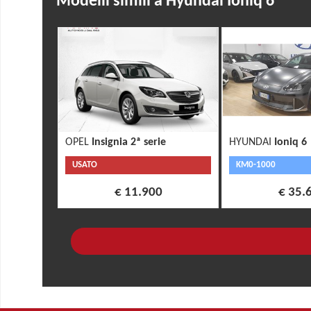
Modelli simili a Hyundai Ioniq 6
OPEL
Insignia 2ª serie
HYUNDAI
Ioniq 6
USATO
KM0-1000
€ 11.900
€ 35.