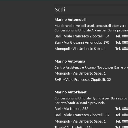
Sedi
Marino Automobili
Multibrand di veicoli usati, semestrali e Km zero.
Concessionaria Ufficiale Aixam per Bari e provin
Bari - Viale Francesco Zippitelli, 34
Tel. 08
Bari - Via Giovanni Amendola, 190
Tel. 08
Monopoli - Via Umberto Saba, 1
Tel. 08
Marino Autoyama
Centro Assistenza e Ricambi Toyota per Bari e pr
Monopoli - Via Umberto Saba, 1
BARI - Viale Francesco Zippitelli, 32
Marino AutoPlanet
Concessionaria Ufficiale Hyundai per Bari e prov
Barletta/Andria/Trani e provincia.
Bari - Via Napoli, 353
Tel. 08
Bari - Viale Francesco Zippitelli, 32
Tel. 08
Monopoli - Via Umberto Saba, 1
Tel. 08
Trani - Via Barletta, 164
Tel. 08