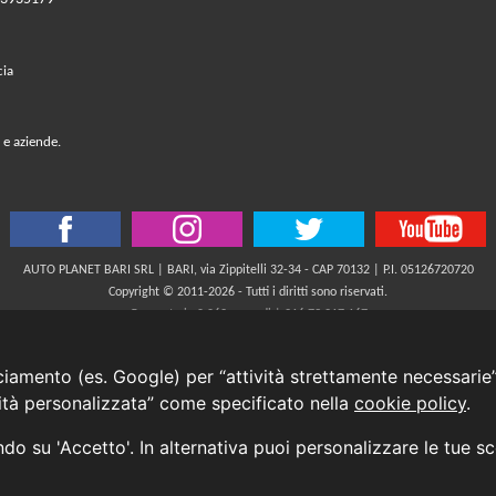
cia
 e aziende.
AUTO PLANET BARI SRL | BARI, via Zippitelli 32-34 - CAP 70132 | P.I. 05126720720
Copyright © 2011-2026 - Tutti i diritti sono riservati.
Generata in 0,062 secondi | 216.73.217.167
INFORMATIVA AI SENSI DELL'ART. 79 DEL REG. IVASS n° 40/2018
cciamento (es. Google) per “attività strettamente necessarie”
cità personalizzata” come specificato nella
cookie policy
.
Aggiorna le tue preferenze di consenso alle tecnologie di tracciamento.
ando su 'Accetto'. In alternativa puoi personalizzare le tue s