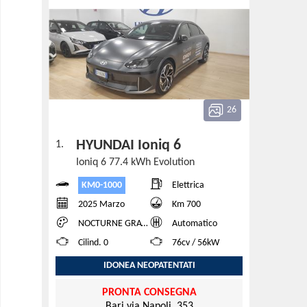
26
HYUNDAI Ioniq 6
1.
Ioniq 6 77.4 kWh Evolution
KM0-1000
Elettrica
2025 Marzo
Km 700
NOCTURNE GRAY MATTE
Automatico
Cilind. 0
76cv / 56kW
IDONEA NEOPATENTATI
PRONTA CONSEGNA
Bari via Napoli, 353