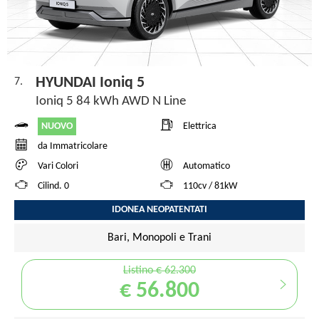
HYUNDAI Ioniq 5
7.
Ioniq 5 84 kWh AWD N Line
NUOVO
Elettrica
da Immatricolare
Vari Colori
Automatico
Cilind. 0
110cv / 81kW
IDONEA NEOPATENTATI
Bari, Monopoli e Trani
Listino € 62.300
€ 56.800