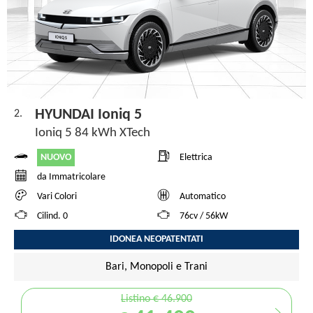
HYUNDAI Ioniq 5
2.
Ioniq 5 84 kWh XTech
NUOVO
Elettrica
da Immatricolare
Vari Colori
Automatico
Cilind. 0
76cv / 56kW
IDONEA NEOPATENTATI
Bari, Monopoli e Trani
Listino € 46.900