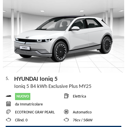
HYUNDAI Ioniq 5
5.
Ioniq 5 84 kWh Exclusive Plus MY25
NUOVO
Elettrica
da Immatricolare
ECOTRONIC GRAY PEARL
Automatico
Cilind. 0
76cv / 56kW