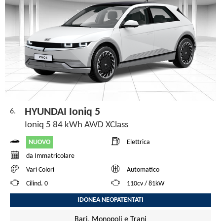
HYUNDAI Ioniq 5
6.
Ioniq 5 84 kWh AWD XClass
NUOVO
Elettrica
da Immatricolare
Vari Colori
Automatico
Cilind. 0
110cv / 81kW
IDONEA NEOPATENTATI
Bari, Monopoli e Trani