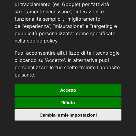
PRENOTA IL TUO INTERVENTO DI OFFICINA
di tracciamento (es. Google) per “attività
PRENOTA LA REVISIONE DELLA TUA AUTO
strettamente necessarie”, “interazioni e
funzionalità semplici”, “miglioramento
Consulente Online Usato: 0805608980
Consulente Online Hyundai: 0805608985
dell'esperienza”, “misurazione” e “targeting e
pubblicità personalizzata” come specificato
nella
cookie policy
.
AUTO PLANET BARI SRL | BARI, via Zippitelli 32-34 - CAP 70132 | P.I. 05126720720
Puoi acconsentire all’utilizzo di tali tecnologie
Copyright © 2011-2026 - Tutti i diritti sono riservati.
cliccando su 'Accetto'. In alternativa puoi
Generata in 0,07 secondi | 216.73.216.44
personalizzare le tue scelte tramite l'apposito
INFORMATIVA AI SENSI DELL'ART. 79 DEL REG. IVASS n° 40/2018
pulsante.
Accetto
Aggiorna le tue preferenze di consenso alle tecnologie di tracciamento.
Rifiuto
Cambia le mie impostazioni