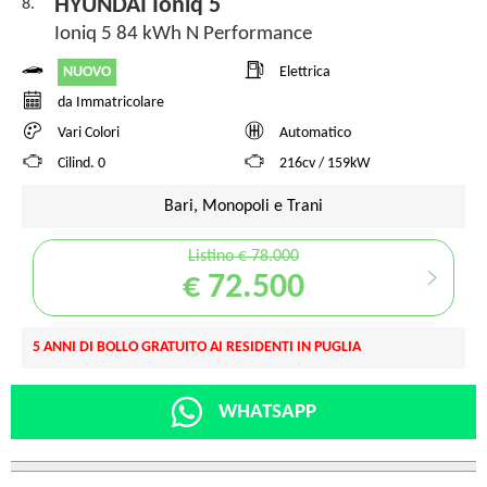
HYUNDAI Ioniq 5
8.
Ioniq 5 84 kWh N Performance
NUOVO
Elettrica
da Immatricolare
Vari Colori
Automatico
Cilind. 0
216cv / 159kW
Bari, Monopoli e Trani
Listino € 78.000
€ 72.500
5 ANNI DI BOLLO GRATUITO AI RESIDENTI IN PUGLIA
WHATSAPP